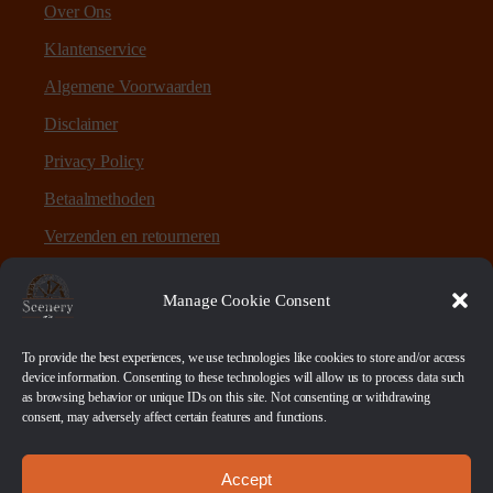
Over Ons
Klantenservice
Algemene Voorwaarden
Disclaimer
Privacy Policy
Betaalmethoden
Verzenden en retourneren
Sitemap
Manage Cookie Consent
Over Scenery en Zo
To provide the best experiences, we use technologies like cookies to store and/or access
device information. Consenting to these technologies will allow us to process data such
as browsing behavior or unique IDs on this site. Not consenting or withdrawing
Scenery en Zo is een webshop voor table-top games en
consent, may adversely affect certain features and functions.
scenery. Maar ook ruwe materialen, bases en sokkels.
Accept