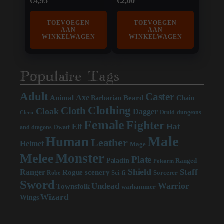
€
4,95
€
2,00
TOEVOEGEN
TOEVOEGEN
AAN
AAN
WINKELWAGEN
WINKELWAGEN
Populaire Tags
Adult
Caster
Axe
Beard
Animal
Chain
Barbarian
Clothing
Cloth
Cloak
Dagger
Druid
dungeons
Cleric
Female
Fighter
Hat
Elf
and dragons
Dwarf
Male
Human
Leather
Helmet
Mage
Monster
Melee
Plate
Paladin
Ranged
Polearm
Shield
Staff
Ranger
scenery
Rogue
Sci-fi
Sorcerer
Robe
Sword
Warrior
Undead
Townsfolk
warhammer
Wizard
Wings