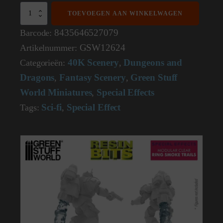
3D
TOEVOEGEN AAN WINKELWAGEN
printed
set
8435646527079
Barcode:
-
GSW12624
Artikelnummer:
Modular
Clear
40K Scenery
Dungeons and
Categorieën:
,
Ring
Dragons
Fantasy Scenery
Green Stuff
Smoke
,
,
Trails
World Miniatures
Special Effects
,
for
Jump
Sci-fi
Special Effect
Tags:
,
Packs
13624
aantal