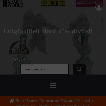
Originaliteit door Creativiteit
Home
/
Scenery
/
Dungeons and Dragons
/ 3D printed set -
Modular Clear Ring Smoke Trails for Jump Packs 13624