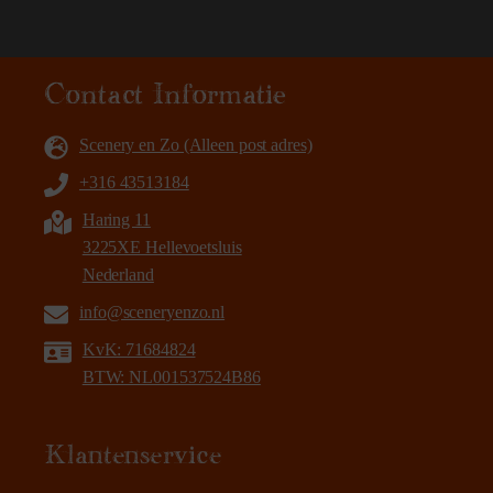
Contact Informatie
Scenery en Zo (Alleen post adres)
+316 43513184
Haring 11
3225XE Hellevoetsluis
Nederland
info@sceneryenzo.nl
KvK: 71684824
BTW: NL001537524B86
Klantenservice