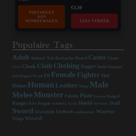
€
3,50
TOEVOEGEN
AAN
WINKELWAGEN
LEES VERDER
Populaire Tags
Adult
Caster
Axe
Beard
Animal
Chain
Barbarian
Clothing
Cloth
Cloak
Dagger
Druid
dungeons
Cleric
Female
Fighter
Hat
Elf
and dragons
Dwarf
Male
Human
Leather
Helmet
Mage
Monster
Melee
Plate
Paladin
Ranged
Polearm
Shield
Staff
Ranger
scenery
Rogue
Sci-fi
Sorcerer
Robe
Sword
Warrior
Undead
Townsfolk
warhammer
Wizard
Wings