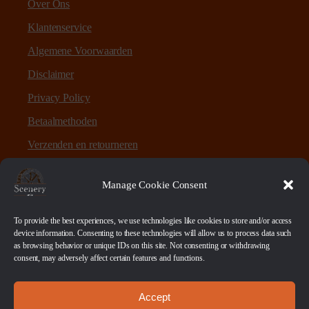
Over Ons
Klantenservice
Algemene Voorwaarden
Disclaimer
Privacy Policy
Betaalmethoden
Verzenden en retourneren
Sitemap
Manage Cookie Consent
Over Scenery en Zo
To provide the best experiences, we use technologies like cookies to store and/or access
device information. Consenting to these technologies will allow us to process data such
as browsing behavior or unique IDs on this site. Not consenting or withdrawing
Scenery en Zo is een webshop voor table-top games en
consent, may adversely affect certain features and functions.
scenery. Maar ook ruwe materialen, bases en sokkels.
Accept