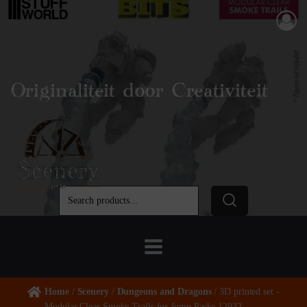
Originaliteit door Creativiteit
Home
/
Scenery
/
Dungeons and Dragons
/ 3D printed set -
Modular Clear Smoke Trails for Jump Packs 12932