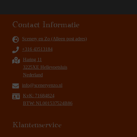
Contact Informatie
Scenery en Zo (Alleen post adres)
+316 43513184
Haring 11
3225XE Hellevoetsluis
Nederland
info@sceneryenzo.nl
KvK: 71684824
BTW: NL001537524B86
Klantenservice