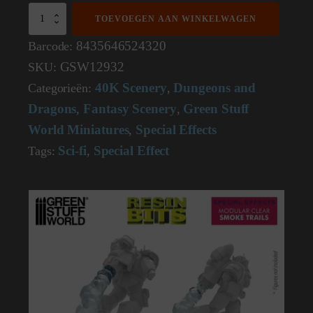
3D
TOEVOEGEN AAN WINKELWAGEN
printed
set
8435646524320
Barcode:
-
GSW12932
SKU:
Modular
Clear
40K Scenery
Dungeons and
Categorieën:
,
Smoke
Dragons
Fantasy Scenery
Green Stuff
Trails
,
,
for
World Miniatures
Special Effects
,
Jump
Packs
Sci-fi
Special Effect
Tags:
,
12932
aantal