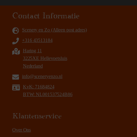
Contact Informatie
Scenery en Zo (Alleen post adres)
+316 43513184
Haring 11
3225XE Hellevoetsluis
Nederland
info@sceneryenzo.nl
KvK: 71684824
BTW: NL001537524B86
Klantenservice
Over Ons