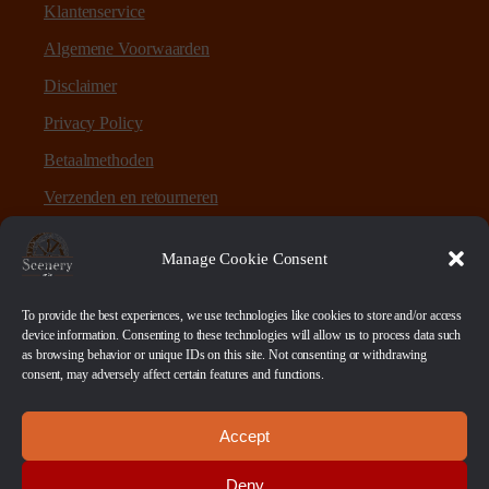
Klantenservice
Algemene Voorwaarden
Disclaimer
Privacy Policy
Betaalmethoden
Verzenden en retourneren
Sitemap
Manage Cookie Consent
Over Scenery en Zo
To provide the best experiences, we use technologies like cookies to store and/or access
device information. Consenting to these technologies will allow us to process data such
as browsing behavior or unique IDs on this site. Not consenting or withdrawing
Scenery en Zo is een webshop voor table-top games en
consent, may adversely affect certain features and functions.
scenery. Maar ook ruwe materialen, bases en sokkels.
Accept
Betaalmethoden
Deny