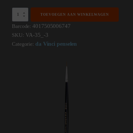
da
TOEVOEGEN AAN WINKELWAGEN
Vinci
Maestro
4017505006747
Barcode:
Puntpenseel
VA-35_-3
SKU:
Nr
-3
da Vinci penselen
Categorie:
voor
Aquarelverf
met
lange
steel
Serie
35
aantal