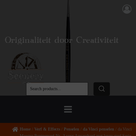
Originaliteit door Creativiteit
Home
/
Verf & Effects
/
Penselen
/
da Vinci penselen
/ da Vinci
Maestro Puntpenseel Nr -3 voor Aquarelverf met lange steel Serie