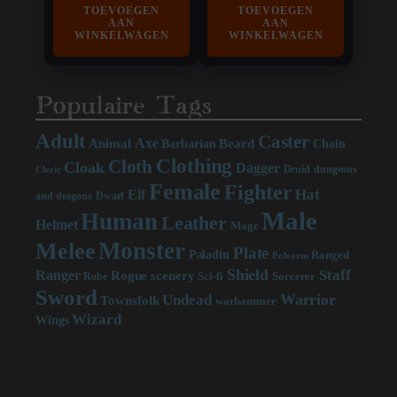
TOEVOEGEN
TOEVOEGEN
AAN
AAN
WINKELWAGEN
WINKELWAGEN
Populaire Tags
Adult
Caster
Axe
Beard
Animal
Chain
Barbarian
Clothing
Cloth
Cloak
Dagger
Druid
dungeons
Cleric
Female
Fighter
Hat
Elf
and dragons
Dwarf
Male
Human
Leather
Helmet
Mage
Monster
Melee
Plate
Paladin
Ranged
Polearm
Shield
Staff
Ranger
scenery
Rogue
Sci-fi
Sorcerer
Robe
Sword
Warrior
Undead
Townsfolk
warhammer
Wizard
Wings