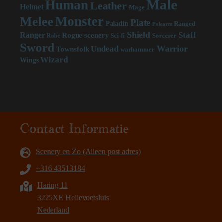
Male
Human
Leather
Helmet
Mage
Monster
Melee
Plate
Paladin
Ranged
Polearm
Shield
Staff
Ranger
scenery
Rogue
Sci-fi
Sorcerer
Robe
Sword
Warrior
Undead
Townsfolk
warhammer
Wizard
Wings
Contact Informatie
Scenery en Zo (Alleen post adres)
+316 43513184
Haring 11
3225XE Hellevoetsluis
Nederland