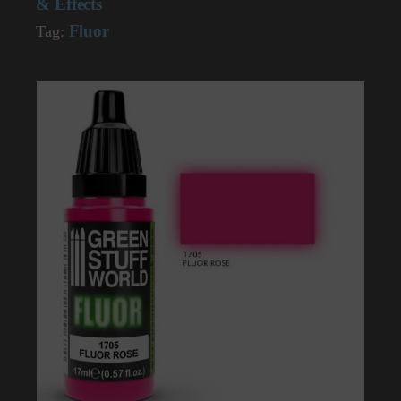
& Effects
Fluor
Tag: