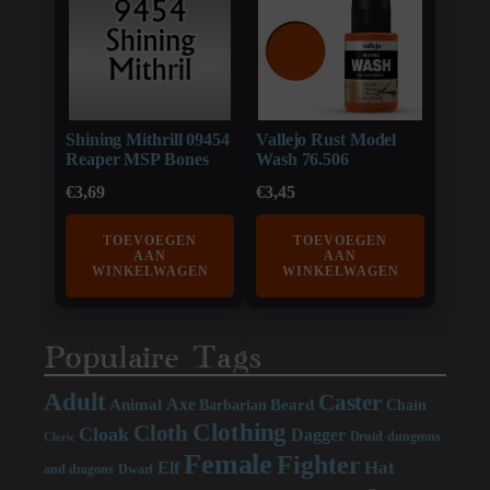
Shining Mithrill 09454
Vallejo Rust Model
Reaper MSP Bones
Wash 76.506
€
3,69
€
3,45
TOEVOEGEN
TOEVOEGEN
AAN
AAN
WINKELWAGEN
WINKELWAGEN
Populaire Tags
Adult
Caster
Axe
Beard
Animal
Chain
Barbarian
Clothing
Cloth
Cloak
Dagger
Druid
dungeons
Cleric
Female
Fighter
Hat
Elf
and dragons
Dwarf