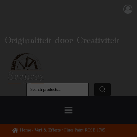
Originaliteit door Creativiteit
Home
/
Verf & Effects
/ Fluor Paint ROSE 1705