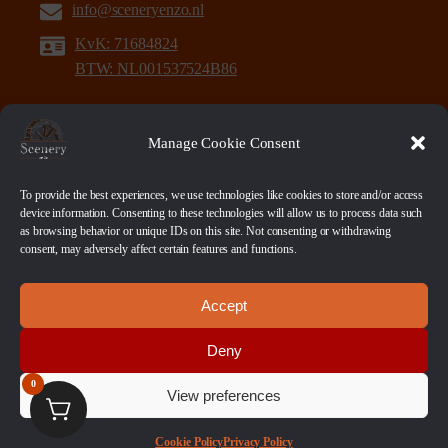
info@sceneryenzo.nl
KvK: 71684824
BTW: NL001537524B86
Klantenservice
Manage Cookie Consent
Over Ons
To provide the best experiences, we use technologies like cookies to store and/or access
device information. Consenting to these technologies will allow us to process data such
Klantenservice
as browsing behavior or unique IDs on this site. Not consenting or withdrawing
consent, may adversely affect certain features and functions.
Algemene Voorwaarden
Disclaimer
Accept
Privacy Policy
Deny
Betaalmethoden
0
Verzenden en retourneren
View preferences
Sitemap
Cookie Policy
Privacy Policy