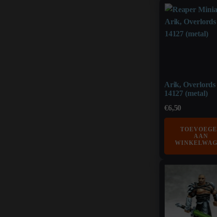
Arik, Overlord
14127 (metal)
€
6,50
TOEVOEG
AAN
WINKELWA