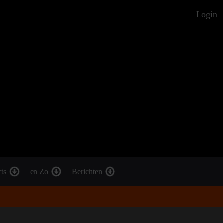
Login
cts
en Zo
Berichten