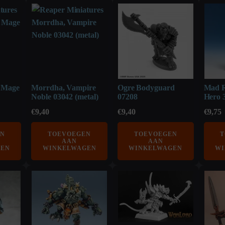
s Mage
Morrdha, Vampire
Ogre Bodyguard
Mad R
Noble 03042 (metal)
07208
Hero 
€
9,40
€
9,40
€
9,75
EN
TOEVOEGEN
TOEVOEGEN
T
AAN
AAN
GEN
WINKELWAGEN
WINKELWAGEN
WI