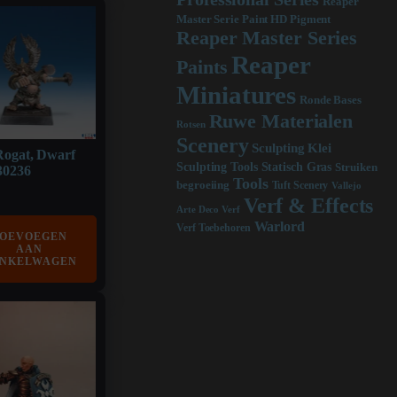
Reaper
Master Serie Paint HD Pigment
Reaper Master Series
Reaper
Paints
Miniatures
Ronde Bases
Ruwe Materialen
Rotsen
Scenery
Sculpting Klei
ogat, Dwarf
Sculpting Tools
Statisch Gras
Struiken
30236
Tools
begroeiing
Tuft Scenery
Vallejo
Verf & Effects
Arte Deco Verf
Warlord
Verf Toebehoren
OEVOEGEN
AAN
NKELWAGEN