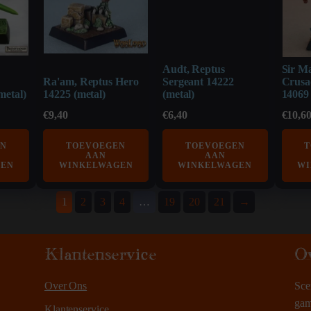
Audt, Reptus
Sir M
Ra'am, Reptus Hero
Sergeant 14222
Crusa
metal)
14225 (metal)
(metal)
14069 
€
9,40
€
6,40
€
10,6
EN
TOEVOEGEN
TOEVOEGEN
T
AAN
AAN
GEN
WINKELWAGEN
WINKELWAGEN
WI
1
2
3
4
…
19
20
21
→
Klantenservice
O
Over Ons
Sce
gam
Klantenservice