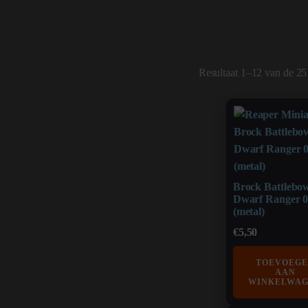
Resultaat 1–12 van de 25
Brock Battlebow
Dwarf Ranger 
(metal)
€
5,50
TOEVOEG
AAN
WINKELWA