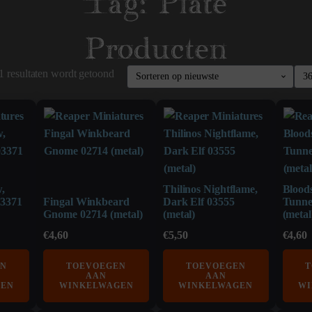
Tag:
Plate
Producten
1 resultaten wordt getoond
,
Thilinos Nightflame,
Blood
03371
Fingal Winkbeard
Dark Elf 03555
Tunne
Gnome 02714 (metal)
(metal)
(metal
€
4,60
€
5,50
€
4,60
EN
TOEVOEGEN
TOEVOEGEN
T
AAN
AAN
GEN
WINKELWAGEN
WINKELWAGEN
WI