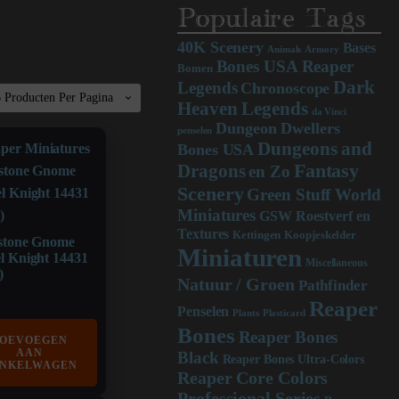
Populaire Tags
40K Scenery
Bases
Animals
Armory
Bones USA Reaper
Bomen
Dark
Legends
Chronoscope
Heaven Legends
da Vinci
Dungeon Dwellers
penselen
Dungeons and
Bones USA
Dragons
Fantasy
en Zo
Scenery
Green Stuff World
Miniatures
GSW Roestverf en
Textures
Kettingen
Koopjeskelder
stone Gnome
Miniaturen
l Knight 14431
Miscellaneous
)
Natuur / Groen
Pathfinder
Reaper
Penselen
Plants
Plasticard
Bones
Reaper Bones
OEVOEGEN
AAN
Black
Reaper Bones Ultra-Colors
NKELWAGEN
Reaper Core Colors
Professional Series