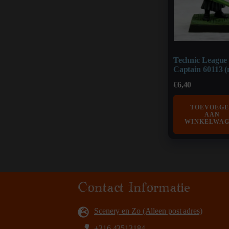
Technic League
Captain 60113 (
€
6,40
TOEVOEG
AAN
WINKELWA
Contact Informatie
Scenery en Zo (Alleen post adres)
+316 43513184