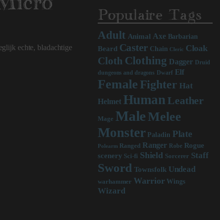
 Micro
Populaire Tags
Adult
Axe
Animal
Barbarian
Caster
glijk echte, bladachtige
Cloak
Beard
Chain
Cleric
Clothing
Cloth
Dagger
Druid
Elf
dungeons and dragons
Dwarf
Female
Fighter
Hat
Human
Leather
Helmet
Male
Melee
Mage
Monster
Plate
Paladin
Ranger
Rogue
Ranged
Robe
Polearm
Shield
Staff
scenery
Sci-fi
Sorcerer
Sword
Undead
Townsfolk
Warrior
Wings
warhammer
Wizard