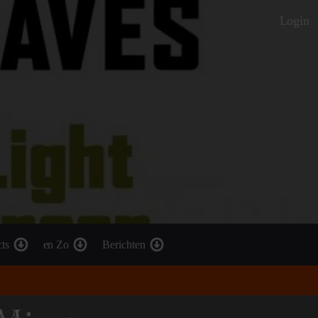
Login
cts
en Zo
Berichten