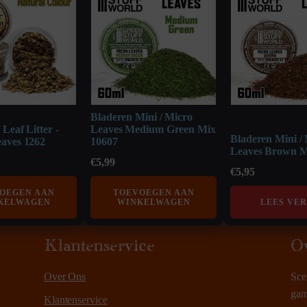
Bladeren Mini / Micro
 Leaf Litter -
Leaves Medium Green Mix
Bladeren Mini /
eaves 1262
10607
Leaves Brown M
€
5,99
€
5,95
OEGEN AAN
TOEVOEGEN AAN
KELWAGEN
WINKELWAGEN
LEES VE
Klantenservice
O
Over Ons
Sce
gam
Klantenservice