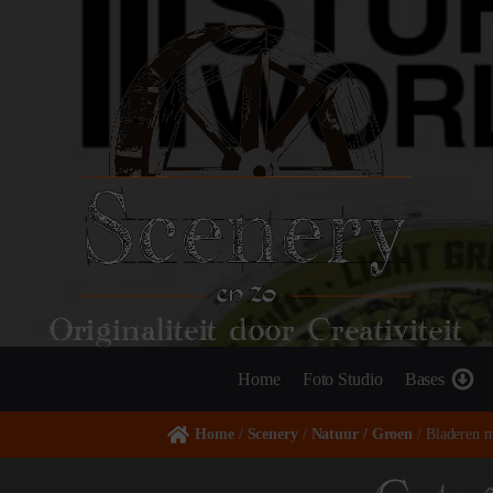
Originaliteit door Creativiteit
Home
Foto Studio
Bases
Home
/
Scenery
/
Natuur / Groen
/ Bladeren m