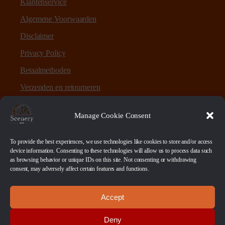
Klantenservice
Algemene Voorwaarden
Disclaimer
Privacy Policy
Betaalmethoden
Verzenden en retourneren
Sitemap
Manage Cookie Consent
Over Scenery en Zo
To provide the best experiences, we use technologies like cookies to store and/or access
device information. Consenting to these technologies will allow us to process data such
as browsing behavior or unique IDs on this site. Not consenting or withdrawing
Scenery en Zo is een webshop voor table-top games en
consent, may adversely affect certain features and functions.
scenery. Maar ook ruwe materialen, bases en sokkels.
Accept
Betaalmethoden
Deny