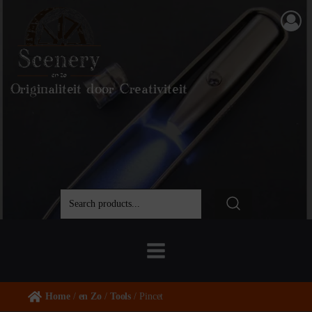
Originaliteit door Creativiteit
Home
/
en Zo
/
Tools
/ Pincet