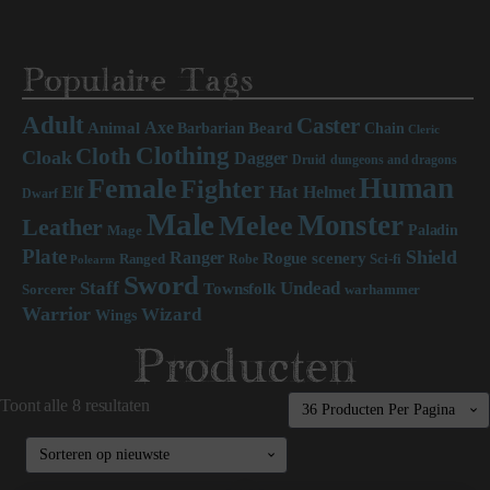
Populaire Tags
Adult
Caster
Axe
Beard
Animal
Chain
Barbarian
Cleric
Clothing
Cloth
Cloak
Dagger
Druid
dungeons and dragons
Human
Female
Fighter
Hat
Elf
Helmet
Dwarf
Male
Monster
Melee
Leather
Paladin
Mage
Plate
Shield
Ranger
scenery
Rogue
Sci-fi
Ranged
Robe
Polearm
Sword
Staff
Undead
Townsfolk
Sorcerer
warhammer
Warrior
Wizard
Wings
Producten
Toont alle 8 resultaten