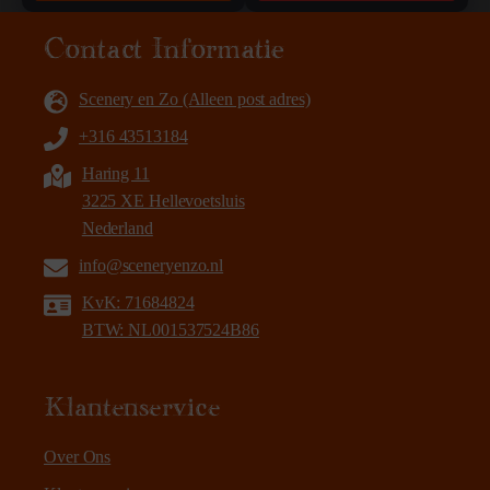
Contact Informatie
Scenery en Zo (Alleen post adres)
+316 43513184
Haring 11
3225 XE Hellevoetsluis
Nederland
info@sceneryenzo.nl
KvK: 71684824
BTW: NL001537524B86
Klantenservice
Over Ons