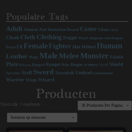
Populaire Tags
Adult
Caster
Axe
Beard
Animal
Chain
Barbarian
Cleric
Clothing
Cloth
Cloak
Dagger
Druid
dungeons and dragons
Human
Female
Fighter
Hat
Elf
Helmet
Dwarf
Male
Monster
Melee
Leather
Paladin
Mage
Plate
Shield
Ranger
scenery
Rogue
Sci-fi
Ranged
Robe
Polearm
Sword
Staff
Undead
Townsfolk
Sorcerer
warhammer
Warrior
Wizard
Wings
Producten
Toont alle 3 resultaten