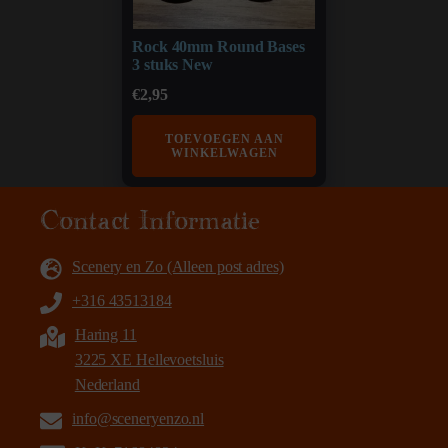
Rock 40mm Round Bases
3 stuks New
€
2,95
TOEVOEGEN AAN
WINKELWAGEN
Contact Informatie
Scenery en Zo (Alleen post adres)
+316 43513184
Haring 11
3225 XE Hellevoetsluis
Nederland
info@sceneryenzo.nl