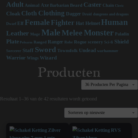
Adult
Caster
Axe
Beard
Animal
Chain
Barbarian
Cleric
Clothing
Cloth
Cloak
Dagger
Druid
dungeons and dragons
Human
Female
Fighter
Hat
Elf
Helmet
Dwarf
Male
Monster
Melee
Leather
Paladin
Mage
Plate
Shield
Ranger
scenery
Rogue
Sci-fi
Ranged
Robe
Polearm
Sword
Staff
Undead
Townsfolk
Sorcerer
warhammer
Warrior
Wizard
Wings
Producten
Resultaat 1–36 van de 42 resultaten wordt getoond