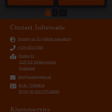
1
2
→
Contact Informatie
Scenery en Zo (Alleen post adres)
+316 43513184
Haring 11
3225 XE Hellevoetsluis
Nederland
info@sceneryenzo.nl
KvK: 71684824
BTW: NL001537524B86
Klantenservice