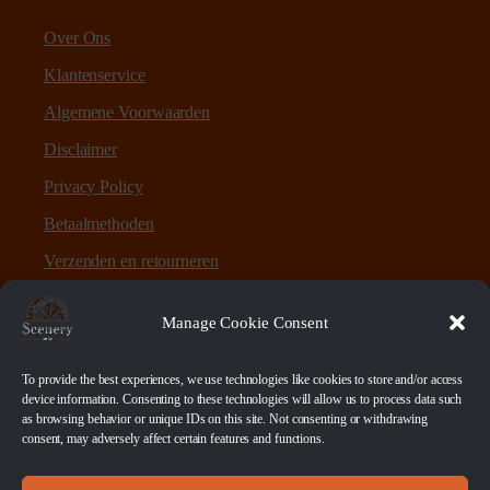
Over Ons
Klantenservice
Algemene Voorwaarden
Disclaimer
Privacy Policy
Betaalmethoden
Verzenden en retourneren
Sitemap
Manage Cookie Consent
Over Scenery en Zo
To provide the best experiences, we use technologies like cookies to store and/or access
device information. Consenting to these technologies will allow us to process data such
as browsing behavior or unique IDs on this site. Not consenting or withdrawing
Scenery en Zo is een webshop voor table-top games en
consent, may adversely affect certain features and functions.
scenery. Maar ook ruwe materialen, bases en sokkels.