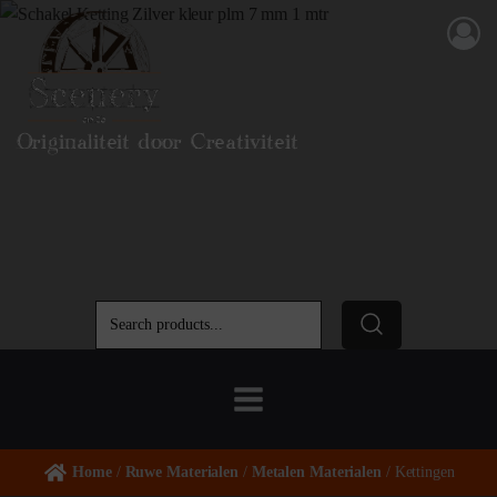
Originaliteit door Creativiteit
Home
/
Ruwe Materialen
/
Metalen Materialen
/ Kettingen