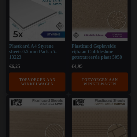
Plasticard A4 Styrene
Plasticard Geplaveide
sheets 0.5 mm Pack x5-
rijbaan Cobblestone
13223
getextureerde plaat 5058
€
6,25
€
4,95
TOEVOEGEN AAN
TOEVOEGEN AAN
WINKELWAGEN
WINKELWAGEN