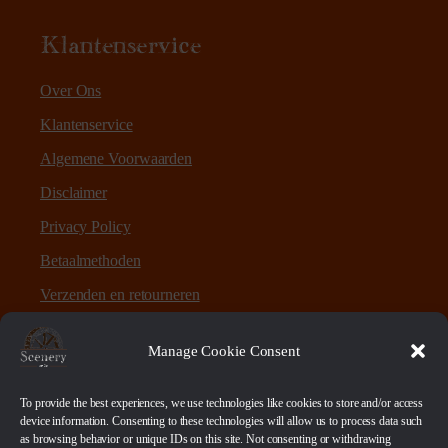
Klantenservice
Over Ons
Klantenservice
Algemene Voorwaarden
Disclaimer
Privacy Policy
Betaalmethoden
Verzenden en retourneren
Sitemap
Manage Cookie Consent
Over Scenery en Zo
To provide the best experiences, we use technologies like cookies to store and/or access
device information. Consenting to these technologies will allow us to process data such
as browsing behavior or unique IDs on this site. Not consenting or withdrawing
Scenery en Zo is een webshop voor table-top games en