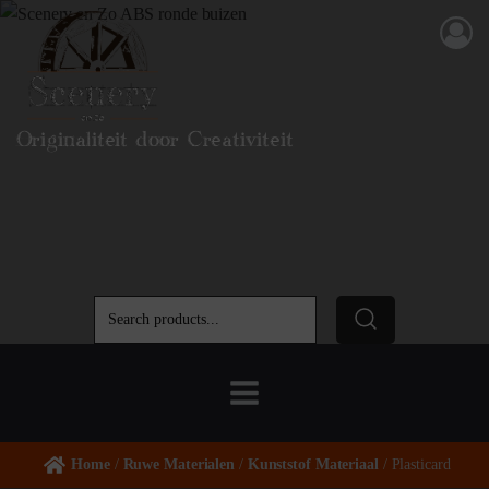
Originaliteit door Creativiteit
Home
/
Ruwe Materialen
/
Kunststof Materiaal
/ Plasticard