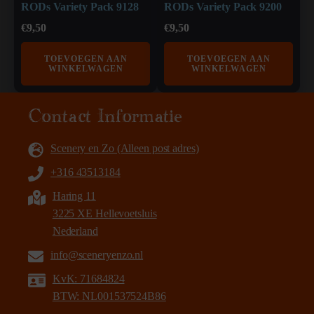
RODs Variety Pack 9128
RODs Variety Pack 9200
€
9,50
€
9,50
TOEVOEGEN AAN
TOEVOEGEN AAN
WINKELWAGEN
WINKELWAGEN
Contact Informatie
Scenery en Zo (Alleen post adres)
+316 43513184
Haring 11
3225 XE Hellevoetsluis
Nederland
info@sceneryenzo.nl
KvK: 71684824
BTW: NL001537524B86