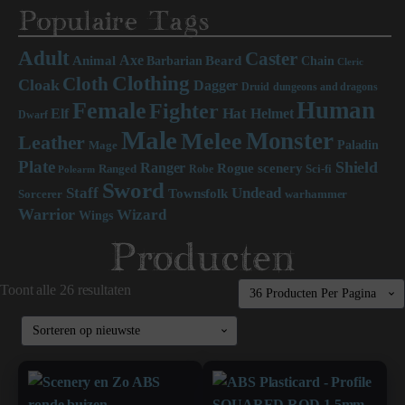
Populaire Tags
Adult
Caster
Axe
Beard
Animal
Chain
Barbarian
Cleric
Clothing
Cloth
Cloak
Dagger
Druid
dungeons and dragons
Human
Female
Fighter
Hat
Elf
Helmet
Dwarf
Male
Monster
Melee
Leather
Paladin
Mage
Plate
Shield
Ranger
scenery
Rogue
Sci-fi
Ranged
Robe
Polearm
Sword
Staff
Undead
Townsfolk
Sorcerer
warhammer
Warrior
Wizard
Wings
Producten
Toont alle 26 resultaten