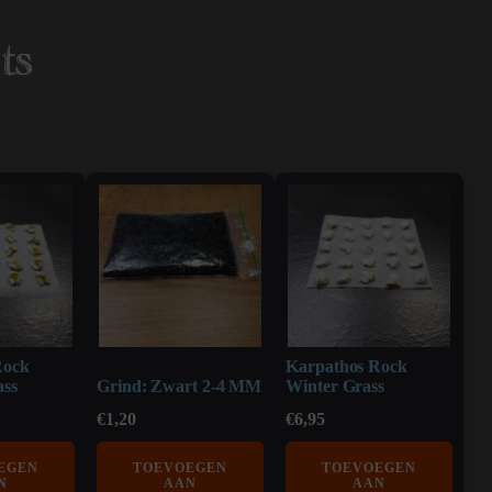
ts
Rock
Karpathos Rock
ss
Grind: Zwart 2-4 MM
Winter Grass
€
1,20
€
6,95
EGEN
TOEVOEGEN
TOEVOEGEN
N
AAN
AAN