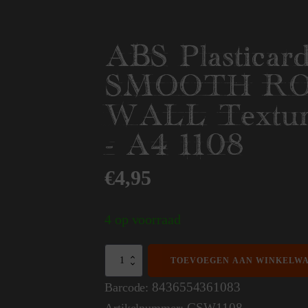
ABS Plasticard
SMOOTH R
WALL Textur
- A4 1108
€
4,95
4 op voorraad
ABS
TOEVOEGEN AAN WINKELW
Plasticard
-
8436554361083
Barcode:
SMOOTH
GSW1108