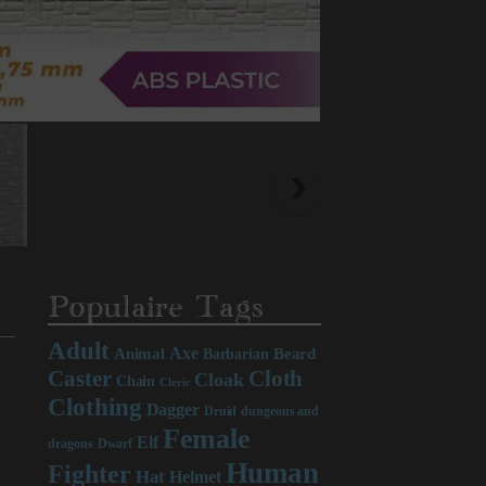
Populaire Tags
Adult
Axe
Beard
Animal
Barbarian
Caster
Cloth
Cloak
Chain
Cleric
Clothing
Dagger
Druid
dungeons and
Female
Elf
dragons
Dwarf
Human
Fighter
Hat
Helmet