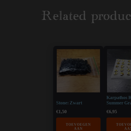
Related produc
Karpathos 
Stone: Zwart
Summer Gra
€
1,50
€
6,95
TOEVOEGEN
TOEVO
AAN
AA