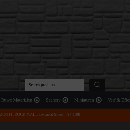
Ruwe Materialen
Scenery
Miniaturen
Verf & Effe
 SMOOTH ROCK WALL Textured Sheet - A4 1108