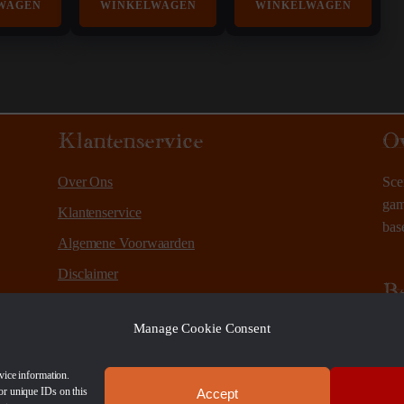
WAGEN
WINKELWAGEN
WINKELWAGEN
Klantenservice
O
Over Ons
Sce
gam
Klantenservice
bas
Algemene Voorwaarden
Disclaimer
B
Privacy Policy
Manage Cookie Consent
Betaalmethoden
Verzenden en retourneren
vice information.
or unique IDs on this
Accept
Sitemap