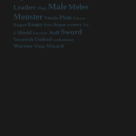
Male
Melee
Leather
Mage
Monster
Plate
Paladin
Polearm
Ranger
scenery
Rogue
Sci-
Ranged
Robe
Sword
Shield
Staff
fi
Sorcerer
Undead
Townsfolk
warhammer
Warrior
Wizard
Wings