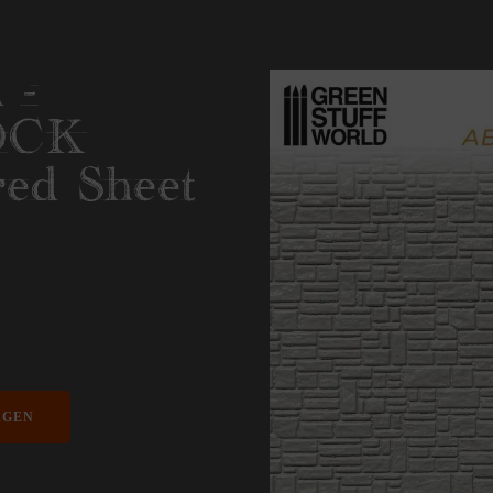
 -
OCK
ed Sheet
AGEN