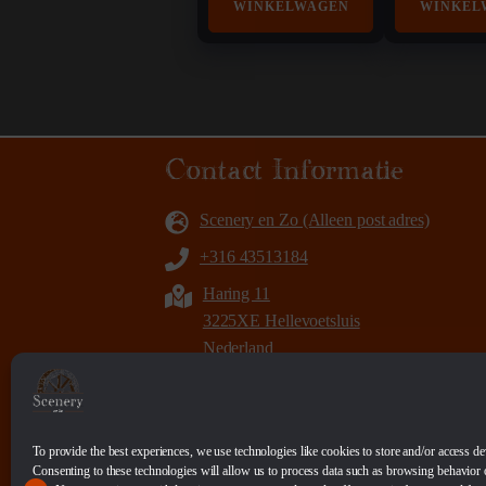
WINKELWAGEN
WINKEL
Contact Informatie
Scenery en Zo (Alleen post adres)
+316 43513184
Haring 11
3225XE Hellevoetsluis
Nederland
info@sceneryenzo.nl
KvK: 71684824
BTW: NL001537524B86
To provide the best experiences, we use technologies like cookies to store and/or access de
Consenting to these technologies will allow us to process data such as browsing behavior 