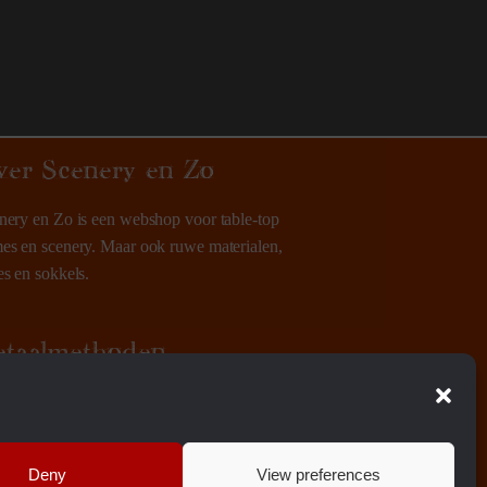
ver Scenery en Zo
nery en Zo is een webshop voor table-top
es en scenery. Maar ook ruwe materialen,
es en sokkels.
etaalmethoden
Deny
View preferences