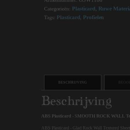
Artikelnummer:
ROCK
WALL
Plasticard
Ruwe Materi
Categorieën:
,
Textured
Plasticard
Profielen
Sheet
Tags:
,
-
A4
1108
aantal
BESCHRIJVING
BEOOR
Beschrijving
ABS Plasticard - SMOOTH ROCK WALL Text
ABS Plasticard - Glad Rock Wall Textured Sheet