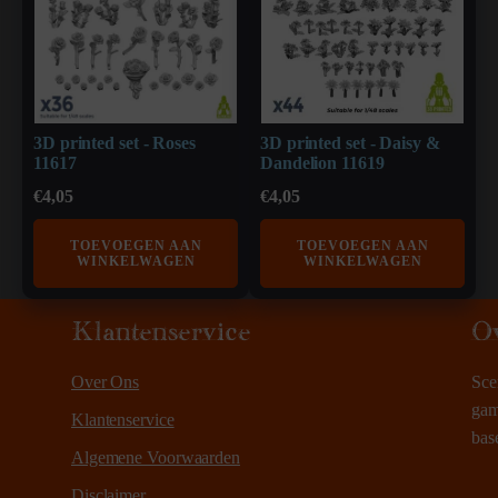
3D printed set - Roses
3D printed set - Daisy &
11617
Dandelion 11619
€
4,05
€
4,05
TOEVOEGEN AAN
TOEVOEGEN AAN
WINKELWAGEN
WINKELWAGEN
Klantenservice
O
Over Ons
Sce
gam
Klantenservice
bas
Algemene Voorwaarden
Disclaimer