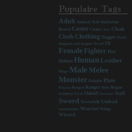
Populaire Tags
Adult
Axe
Animal
Barbarian
Caster
Cloak
Beard
Chain
Cleric
Clothing
Cloth
Dagger
Druid
Elf
dungeons and dragons
Dwarf
Female
Fighter
Hat
Human
Leather
Helmet
Male
Melee
Mage
Monster
Plate
Paladin
Ranger
Rogue
Ranged
Robe
Polearm
Shield
Staff
scenery
Sci-fi
Sorcerer
Sword
Undead
Townsfolk
Warrior
Wings
warhammer
Wizard