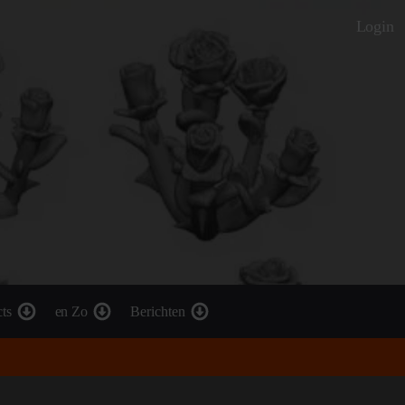
Login
cts
en Zo
Berichten