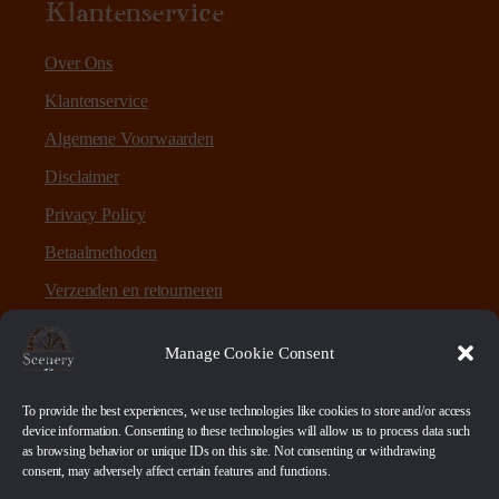
Klantenservice
Over Ons
Klantenservice
Algemene Voorwaarden
Disclaimer
Privacy Policy
Betaalmethoden
Verzenden en retourneren
Sitemap
Manage Cookie Consent
Over Scenery en Zo
To provide the best experiences, we use technologies like cookies to store and/or access
device information. Consenting to these technologies will allow us to process data such
as browsing behavior or unique IDs on this site. Not consenting or withdrawing
Scenery en Zo is een webshop voor table-top games en
consent, may adversely affect certain features and functions.
scenery. Maar ook ruwe materialen, bases en sokkels.