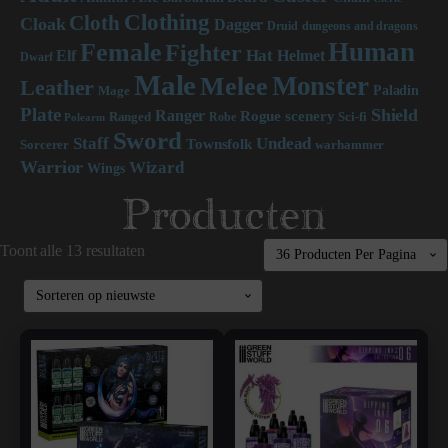
Clothing
Cloth
Cloak
Dagger
Druid
dungeons and dragons
Human
Female
Fighter
Hat
Elf
Helmet
Dwarf
Male
Monster
Melee
Leather
Paladin
Mage
Plate
Shield
Ranger
scenery
Rogue
Sci-fi
Ranged
Robe
Polearm
Sword
Staff
Undead
Townsfolk
Sorcerer
warhammer
Warrior
Wizard
Wings
Producten
Toont alle 13 resultaten