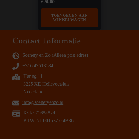
€
20,00
TOEVOEGEN AAN
WINKELWAGEN
Contact Informatie
Scenery en Zo (Alleen post adres)
+316 43513184
Haring 11
3225 XE Hellevoetsluis
Nederland
info@sceneryenzo.nl
KvK: 71684824
BTW: NL001537524B86