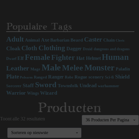
Populaire Tags
Adult
Caster
Axe
Beard
Animal
Chain
Barbarian
Cleric
Clothing
Cloth
Cloak
Dagger
Druid
dungeons and dragons
Human
Female
Fighter
Hat
Elf
Helmet
Dwarf
Male
Monster
Melee
Leather
Paladin
Mage
Plate
Shield
Ranger
scenery
Rogue
Sci-fi
Ranged
Robe
Polearm
Sword
Staff
Undead
Townsfolk
Sorcerer
warhammer
Warrior
Wizard
Wings
Producten
Toont alle 32 resultaten