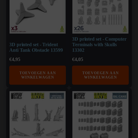
3D printed set - Computer
3D printed set - Trident
Terminals with Skulls
Anti Tank Obstacle 13599
13302
€
4,95
€
4,05
TOEVOEGEN AAN
TOEVOEGEN AAN
WINKELWAGEN
WINKELWAGEN