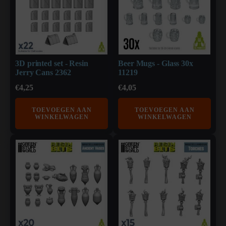
3D printed set - Resin
Beer Mugs - Glass 30x
Jerry Cans 2362
11219
€
4,25
€
4,05
TOEVOEGEN AAN
TOEVOEGEN AAN
WINKELWAGEN
WINKELWAGEN