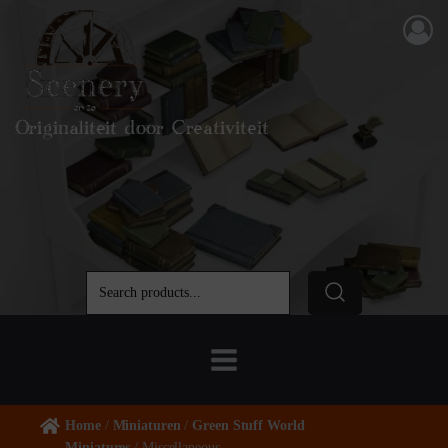
Originaliteit door Creativiteit
Home
/
Miniaturen
/
Green Stuff World
Miniatures
/ Miscellaneous