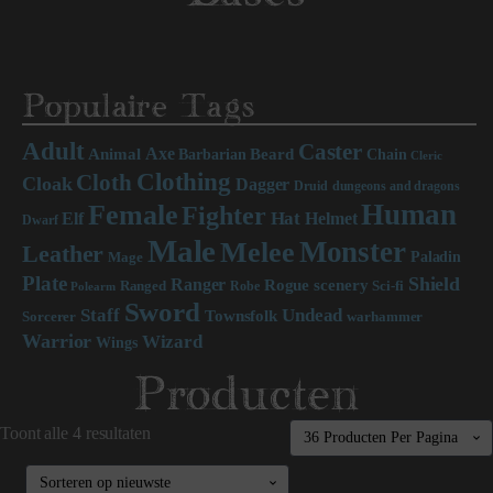
Populaire Tags
Adult
Caster
Axe
Beard
Animal
Chain
Barbarian
Cleric
Clothing
Cloth
Cloak
Dagger
Druid
dungeons and dragons
Human
Female
Fighter
Hat
Elf
Helmet
Dwarf
Male
Monster
Melee
Leather
Paladin
Mage
Plate
Shield
Ranger
scenery
Rogue
Sci-fi
Ranged
Robe
Polearm
Sword
Staff
Undead
Townsfolk
Sorcerer
warhammer
Warrior
Wizard
Wings
Producten
Toont alle 4 resultaten