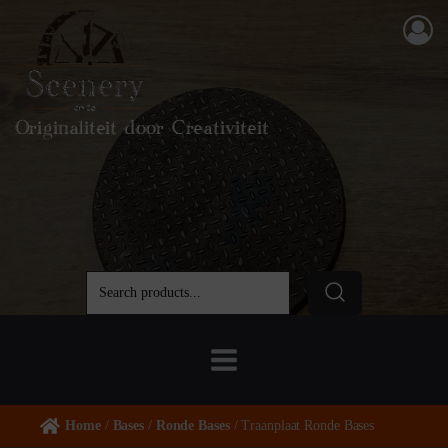
Originaliteit door Creativiteit
Home
/
Bases
/
Ronde Bases
/ Traanplaat Ronde Bases