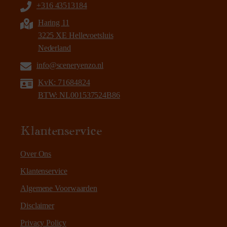
+316 43513184
Haring 11
3225 XE Hellevoetsluis
Nederland
info@sceneryenzo.nl
KvK: 71684824
BTW: NL001537524B86
Klantenservice
Over Ons
Klantenservice
Algemene Voorwaarden
Disclaimer
Privacy Policy