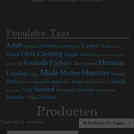
Populaire Tags
Adult
Caster
Axe
Beard
Animal
Chain
Barbarian
Cleric
Clothing
Cloth
Cloak
Dagger
Druid
dungeons and dragons
Human
Female
Fighter
Hat
Elf
Helmet
Dwarf
Male
Monster
Melee
Leather
Paladin
Mage
Plate
Shield
Ranger
scenery
Rogue
Sci-fi
Ranged
Robe
Polearm
Sword
Staff
Undead
Townsfolk
Sorcerer
warhammer
Warrior
Wizard
Wings
Producten
Toont alle 21 resultaten