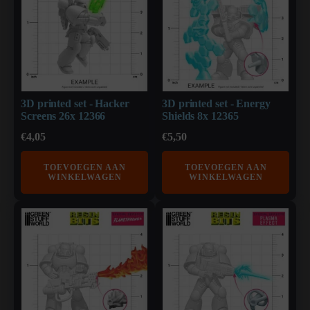
3D printed set - Hacker
3D printed set - Energy
Screens 26x 12366
Shields 8x 12365
€
4,05
€
5,50
TOEVOEGEN AAN
TOEVOEGEN AAN
WINKELWAGEN
WINKELWAGEN