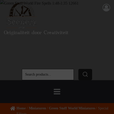
Originaliteit door Creativiteit
Home
/
Miniaturen
/
Green Stuff World Miniatures
/ Special
Effects