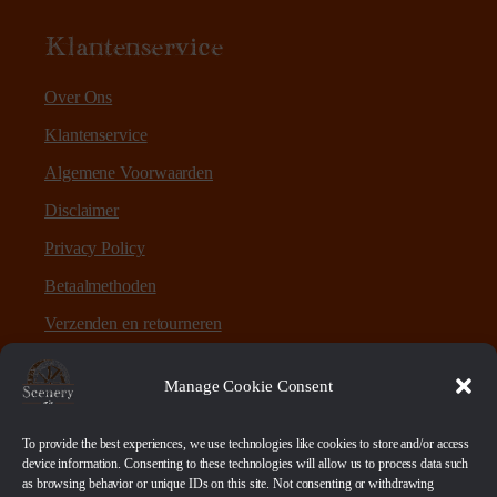
Klantenservice
Over Ons
Klantenservice
Algemene Voorwaarden
Disclaimer
Privacy Policy
Betaalmethoden
Verzenden en retourneren
Sitemap
Manage Cookie Consent
Over Scenery en Zo
To provide the best experiences, we use technologies like cookies to store and/or access
device information. Consenting to these technologies will allow us to process data such
as browsing behavior or unique IDs on this site. Not consenting or withdrawing
Scenery en Zo is een webshop voor table-top games en