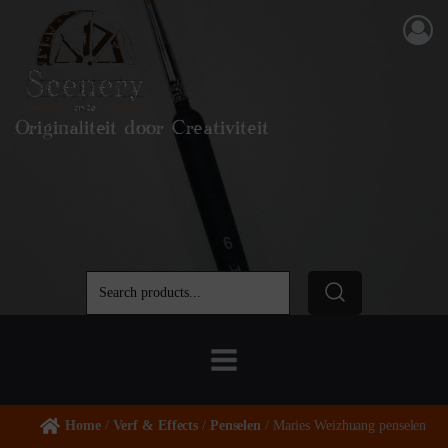
Originaliteit door Creativiteit
Home
/
Verf & Effects
/
Penselen
/ Maries Weizhuang penselen