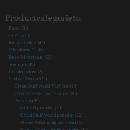
Productcategorieën
Bases
(98)
en Zo
(213)
Koopjeskelder
(43)
Miniaturen
(2305)
Ruwe Materialen
(420)
Scenery
(605)
Uncategorized
(2)
Verf & Effects
(637)
Green Stuff World Verf Sets
(13)
GSW Roestverf en Textures
(86)
Penselen
(97)
da Vinci penselen
(30)
Green Stuff World penselen
(22)
Maries Weizhuang penselen
(15)
Reaper Master Series penselen
(10)