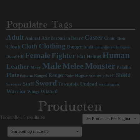
Populaire Tags
Adult
Caster
Axe
Beard
Animal
Chain
Barbarian
Cleric
Clothing
Cloth
Cloak
Dagger
Druid
dungeons and dragons
Human
Female
Fighter
Hat
Elf
Helmet
Dwarf
Male
Monster
Melee
Leather
Paladin
Mage
Plate
Shield
Ranger
scenery
Rogue
Sci-fi
Ranged
Robe
Polearm
Sword
Staff
Undead
Townsfolk
Sorcerer
warhammer
Warrior
Wizard
Wings
Producten
Toont alle 15 resultaten