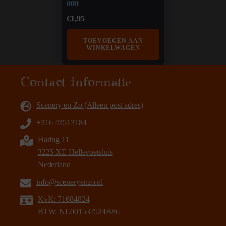
000
€
1,95
TOEVOEGEN AAN
WINKELWAGEN
Contact Informatie
Scenery en Zo (Alleen post adres)
+316 43513184
Haring 11
3225 XE Hellevoetsluis
Nederland
info@sceneryenzo.nl
KvK: 71684824
BTW: NL001537524B86