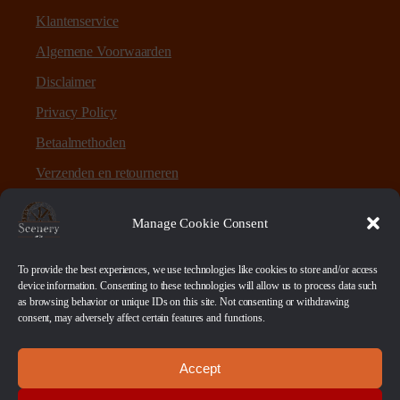
Klantenservice
Algemene Voorwaarden
Disclaimer
Privacy Policy
Betaalmethoden
Verzenden en retourneren
Sitemap
Manage Cookie Consent
Over Scenery en Zo
To provide the best experiences, we use technologies like cookies to store and/or access
device information. Consenting to these technologies will allow us to process data such
as browsing behavior or unique IDs on this site. Not consenting or withdrawing
Scenery en Zo is een webshop voor table-top games en
consent, may adversely affect certain features and functions.
scenery. Maar ook ruwe materialen, bases en sokkels.
Accept
Betaalmethoden