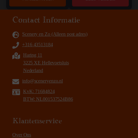
Contact Informatie
Scenery en Zo (Alleen post adres)
+316 43513184
Haring 11
3225 XE Hellevoetsluis
Nederland
info@sceneryenzo.nl
KvK: 71684824
BTW: NL001537524B86
Klantenservice
Over Ons