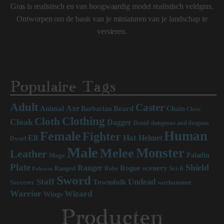
Gras is realistisch en van hoogwaardig model realistisch veldgras.
Ontworpen om de basis van je miniaturen van je landschap te
versieren.
Populaire Tags
Adult
Caster
Axe
Beard
Animal
Chain
Barbarian
Cleric
Clothing
Cloth
Cloak
Dagger
Druid
dungeons and dragons
Human
Female
Fighter
Hat
Elf
Helmet
Dwarf
Male
Monster
Melee
Leather
Paladin
Mage
Plate
Shield
Ranger
scenery
Rogue
Sci-fi
Ranged
Robe
Polearm
Sword
Staff
Undead
Townsfolk
Sorcerer
warhammer
Warrior
Wizard
Wings
Producten