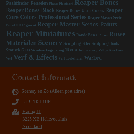
Reaper Bones
Pathfinder
Penselen
Plants
Plasticard
Reaper
Reaper Bones Black
Reaper Bones Ultra-Colors
Core Colors Professional Series
Reaper Master Serie
Reaper Master Series Paints
Paint HD Pigment
Reaper Miniatures
Ruwe
Ronde Bases
Rotsen
Scenery
Materialen
Sculpting Klei
Sculpting Tools
Tools
Statisch Gras
Struiken begroeiing
Tuft Scenery
Vallejo Arte Deco
Verf & Effects
Warlord
Verf
Verf Toebehoren
Contact Informatie
Scenery en Zo (Alleen post adres)
+316 43513184
Haring 11
3225 XE Hellevoetsluis
Nederland