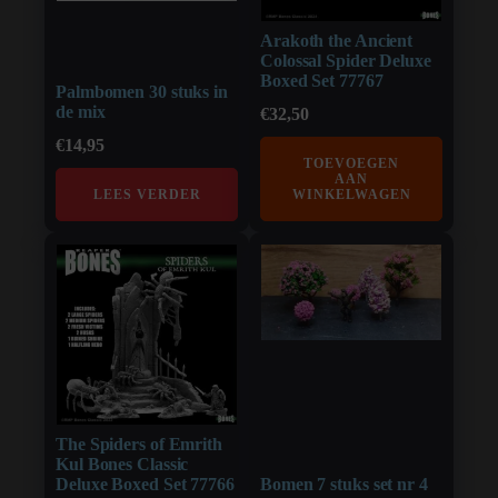
Arakoth the Ancient
Colossal Spider Deluxe
Boxed Set 77767
Palmbomen 30 stuks in
de mix
€
32,50
€
14,95
TOEVOEGEN
AAN
LEES VERDER
WINKELWAGEN
The Spiders of Emrith
Kul Bones Classic
Deluxe Boxed Set 77766
Bomen 7 stuks set nr 4