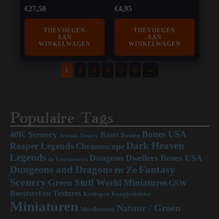
€
27,50
€
4,95
TOEVOEGEN
TOEVOEGEN
AAN
AAN
WINKELWAGEN
WINKELWAGEN
1
2
3
4
5
6
→
Populaire Tags
Bones USA
40K Scenery
Bases
Bomen
Animals
Armory
Dark Heaven
Reaper Legends
Chronoscope
Legends
Dungeon Dwellers Bones USA
da Vinci penselen
Dungeons and Dragons
Fantasy
en Zo
Scenery
Green Stuff World Miniatures
GSW
Roestverf en Textures
Kettingen
Koopjeskelder
Miniaturen
Natuur / Groen
Miscellaneous