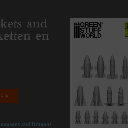
kets and
ketten en
AGEN
ungeons and Dragons
,