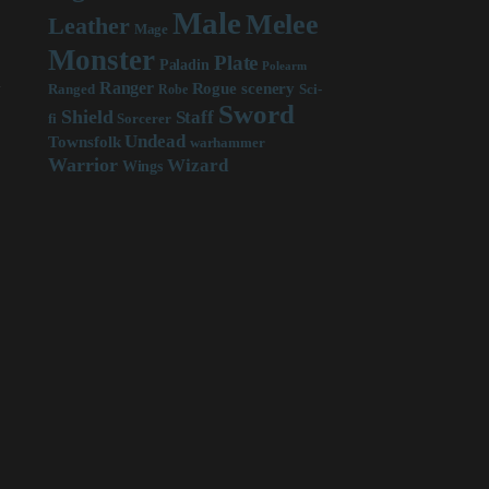
Male
Melee
Leather
Mage
Monster
Plate
Paladin
Polearm
n
Ranger
scenery
Rogue
Sci-
Ranged
Robe
,
Sword
Shield
Staff
fi
Sorcerer
Undead
Townsfolk
warhammer
Warrior
Wizard
Wings