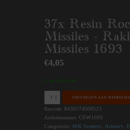
37x Resin Roc
Missiles - Rak
Missiles 1693
€
4,05
6 op voorraad
37x
TOEVOEGEN AAN WINKELW
Resin
Rockets
8436574500523
Barcode:
and
GSW1693
Artikelnummer:
Missiles
-
40K Scenery
Armory
D
Categorieën:
,
,
Rakketten