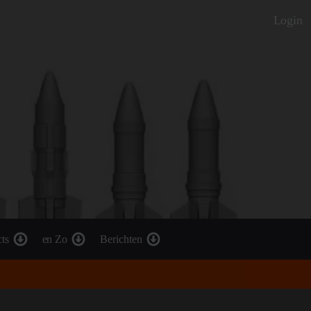
Login
cts
en Zo
Berichten