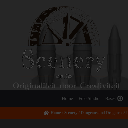
Originaliteit door Creativiteit
Home
Foto Studio
Bases
Home
/
Scenery
/
Dungeons and Dragons
/ 37