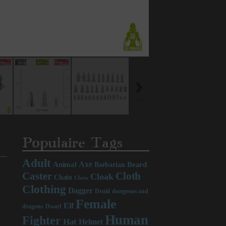
Populaire Tags
Adult
Axe
Beard
Animal
Barbarian
Caster
Cloth
Cloak
Chain
Cleric
Clothing
Dagger
Druid
dungeons and
Female
Elf
dragons
Dwarf
Human
Fighter
Hat
Helmet