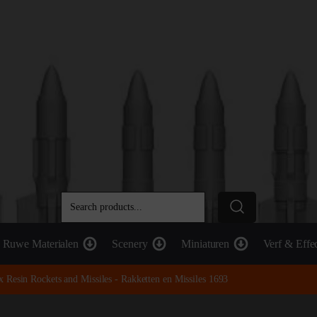
Ruwe Materialen
Scenery
Miniaturen
Verf & Effe
x Resin Rockets and Missiles - Rakketten en Missiles 1693