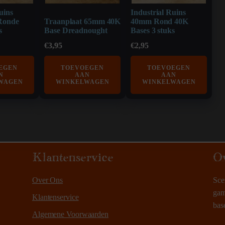
uins
Industrial Ruins
Ronde
Traanplaat 65mm 40K
40mm Rond 40K
s
Base Dreadnought
Bases 3 stuks
€
3,95
€
2,95
EGEN
TOEVOEGEN
TOEVOEGEN
N
AAN
AAN
WAGEN
WINKELWAGEN
WINKELWAGEN
Klantenservice
O
Over Ons
Sce
gam
Klantenservice
bas
Algemene Voorwaarden