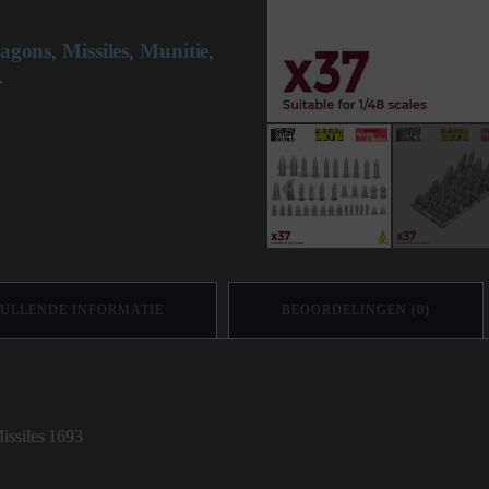
ragons
Missiles
Munitie
,
,
,
r
ULLENDE INFORMATIE
BEOORDELINGEN (0)
issiles 1693