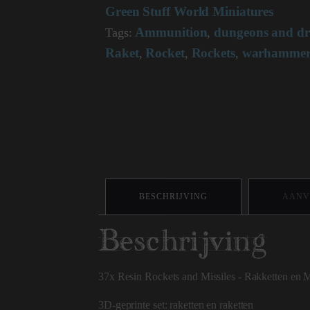
Green Stuff World Miniatures
en
Missiles
Ammunition
dungeons and d
Tags:
,
1693
aantal
Raket
Rocket
Rockets
warhamme
,
,
,
BESCHRIJVING
AANV
Beschrijving
37x Resin Rockets and Missiles - Rakketten en M
3D-geprinte set: raketten en raketten