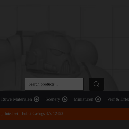
Ruwe Materialen
Scenery
Miniaturen
Verf & Effe
 printed set - Bullet Casings 37x 12360