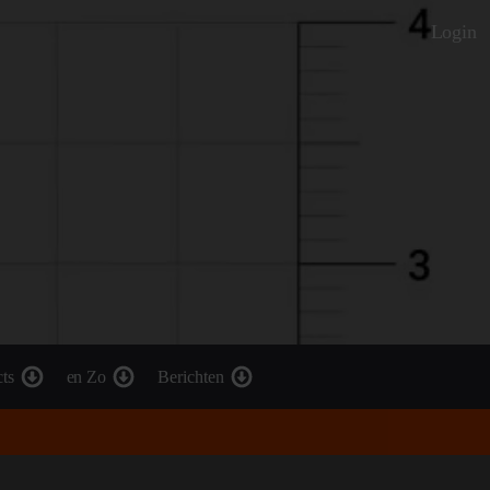
Login
cts
en Zo
Berichten