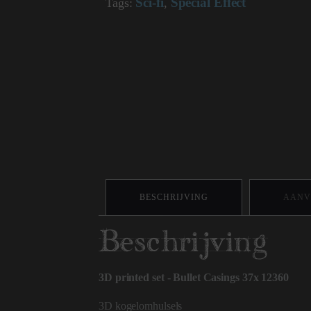
Sci-fi
Special Effect
Tags:
,
BESCHRIJVING
AANV
Beschrijving
3D printed set - Bullet Casings 37x 12360
3D kogelomhulsels