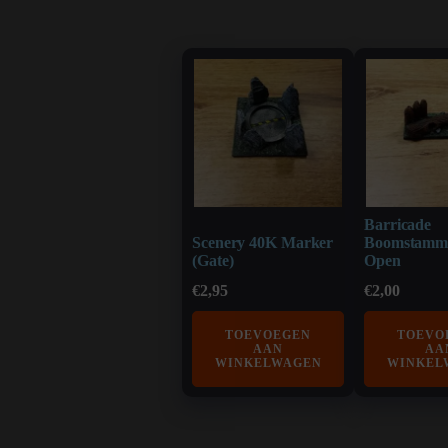
Barricade
Scenery 40K Marker
Boomstamm
(Gate)
Open
€
2,95
€
2,00
TOEVOEGEN
TOEVO
AAN
AA
WINKELWAGEN
WINKEL