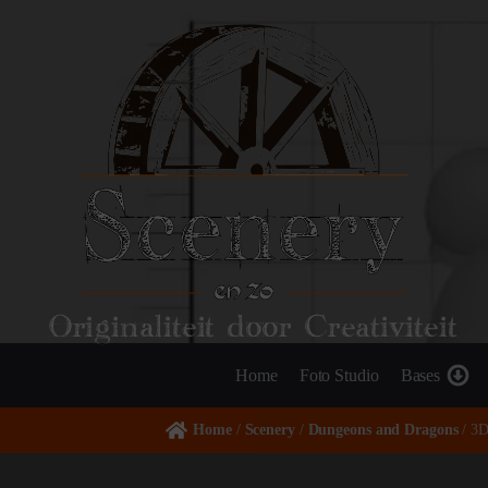
Originaliteit door Creativiteit
Home
Foto Studio
Bases
Home
/
Scenery
/
Dungeons and Dragons
/ 3D