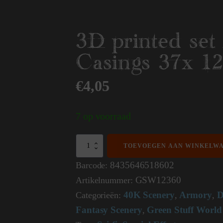
3D printed set 
Casings 37x 1
€
4,05
7 op voorraad
3D
TOEVOEGEN AAN WINKELW
printed
set
8435646518602
Barcode:
-
GSW12360
Artikelnummer:
Bullet
Casings
40K Scenery
Armory
D
Categorieën:
,
,
37x
Fantasy Scenery
Green Stuff World
12360
,
aantal