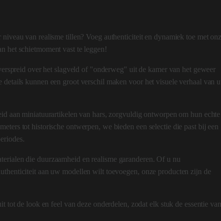
 niveau van realisme tillen? Voeg authenticiteit en dynamiek toe met on
an het schietmoment vast te leggen!
 verspreid over het slagveld of "onderweg" uit de kamer van het geweer
e details kunnen een groot verschil maken voor het visuele verhaal van 
eid aan miniatuurartikelen van hars, zorgvuldig ontworpen om hun echte
ters tot historische ontwerpen, we bieden een selectie die past bij een
eriodes.
terialen die duurzaamheid en realisme garanderen. Of u nu
uthenticiteit aan uw modellen wilt toevoegen, onze producten zijn de
it tot de look en feel van deze onderdelen, zodat elk stuk de essentie va