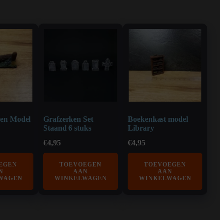
en Model
Grafzerken Set
Boekenkast model
Staand 6 stuks
Library
€
4,95
€
4,95
EGEN
TOEVOEGEN
TOEVOEGEN
N
AAN
AAN
WAGEN
WINKELWAGEN
WINKELWAGEN