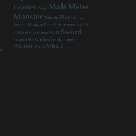
Male
Melee
Leather
Mage
Monster
Plate
Paladin
Polearm
ze
Ranger
scenery
Rogue
Sci-
Ranged
Robe
Sword
Shield
Staff
fi
Sorcerer
Undead
Townsfolk
warhammer
Warrior
Wizard
Wings
uw
n