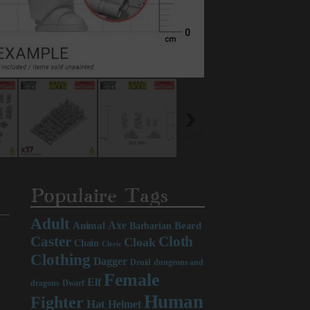
Populaire Tags
Adult
Axe
Beard
Animal
Barbarian
Caster
Cloth
Cloak
Chain
Cleric
Clothing
Dagger
Druid
dungeons and
Female
Elf
dragons
Dwarf
Human
Fighter
Hat
Helmet