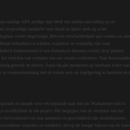
ogwaardige ABS-achtige hars biedt een unieke aanvulling op uw
t zorgvuldige aandacht voor detail en lijken sterk op echte
 displays wordt toegevoegd. Met een verscheidenheid aan vormen en ma
lende behoeften en schalen, waardoor ze veelzijdig zijn voor
alistisch buitentafereel of een thematisch diorama creëert, deze planten
n het vertellen van verhalen van uw creaties verbeteren. Hun duurzaamh
durig gebruik en plezier. Zoals bij alle producten op harsbasis is het van
n in overeenstemming met de lokale wet- en regelgeving te hanteren en t
ringstools of aanpak voor een bepaalde taak met uw Warhammer-bits is
n en efficiëntie in elk project. Het begrijpen van de vereisten van het
n het evalueren van hun prestaties en geschiktheid zijn sleutelfactoren.
schikbare expertise en middelen, het op de hoogte blijven van de laats