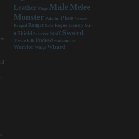
Male
Melee
Leather
Mage
Monster
Plate
Paladin
Polearm
Ranger
scenery
Rogue
Sci-
Ranged
Robe
Sword
Shield
Staff
fi
Sorcerer
ten
Undead
Townsfolk
warhammer
Warrior
Wizard
Wings
eid
e
te