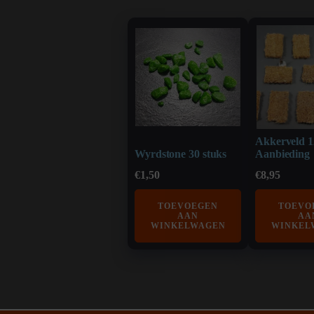
Akkerveld 1
Wyrdstone 30 stuks
Aanbieding
€
1,50
€
8,95
TOEVOEGEN
TOEVO
AAN
AA
WINKELWAGEN
WINKEL