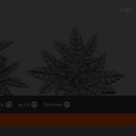
Login
cts
en Zo
Berichten