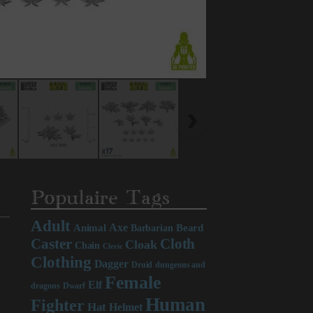
Populaire Tags
Adult
Axe
Beard
Animal
Barbarian
Caster
Cloth
Cloak
Chain
Cleric
Clothing
Dagger
Druid
dungeons and
Female
Elf
dragons
Dwarf
Human
Fighter
Hat
Helmet