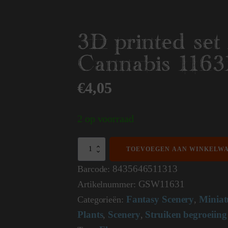
3D printed set 
Cannabis 1163
€
4,05
2 op voorraad
3D
TOEVOEGEN AAN WINKELW
printed
set
8435646511313
Barcode:
-
GSW11631
Artikelnummer:
Cannabis
11631
Fantasy Scenery
Miniat
Categorieën:
,
aantal
Plants
Scenery
Struiken begroeiing
,
,