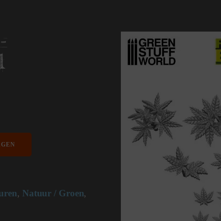
-
1
AGEN
uren
Natuur / Groen
,
,