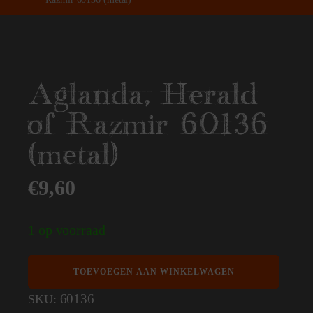
Aglanda, Herald
of Razmir 60136
(metal)
€
9,60
1 op voorraad
Aglanda,
TOEVOEGEN AAN WINKELWAGEN
Herald
of
60136
SKU:
Razmir