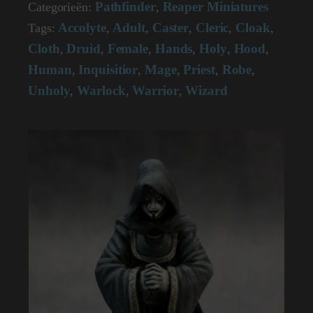
Pathfinder
Reaper Miniatures
Categorieën:
,
60136
(metal)
Accolyte
Adult
Caster
Cleric
Cloak
Tags:
,
,
,
,
,
aantal
Cloth
Druid
Female
Hands
Holy
Hood
,
,
,
,
,
,
Human
Inquisitior
Mage
Priest
Robe
,
,
,
,
,
Unholy
Warlock
Warrior
Wizard
,
,
,