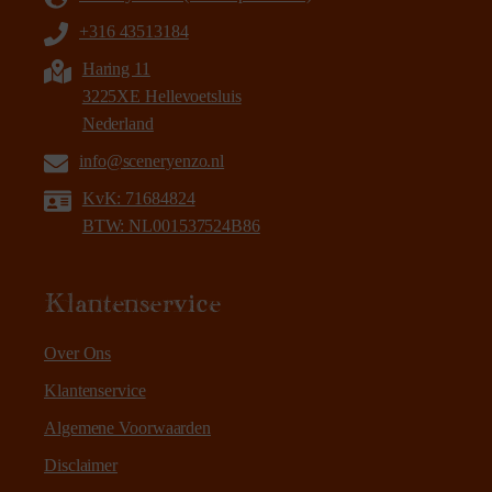
+316 43513184
Haring 11
3225XE Hellevoetsluis
Nederland
info@sceneryenzo.nl
KvK: 71684824
BTW: NL001537524B86
Klantenservice
Over Ons
Klantenservice
Algemene Voorwaarden
Disclaimer