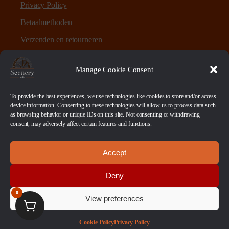
Privacy Policy
Betaalmethoden
Verzenden en retourneren
Sitemap
Manage Cookie Consent
Over Scenery en Zo
To provide the best experiences, we use technologies like cookies to store and/or access
device information. Consenting to these technologies will allow us to process data such
as browsing behavior or unique IDs on this site. Not consenting or withdrawing
Scenery en Zo is een webshop voor table-top games en
consent, may adversely affect certain features and functions.
scenery. Maar ook ruwe materialen, bases en sokkels.
Accept
Betaalmethoden
Deny
0
View preferences
© 2026 Scenery en Zo. Alle Rechten Voorbehouden
Cookie Policy
Privacy Policy