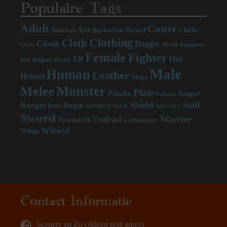
Populaire Tags
Adult
Caster
Axe
Beard
Animal
Chain
Barbarian
Clothing
Cloth
Cloak
Dagger
Druid
dungeons
Cleric
Female
Fighter
Hat
Elf
and dragons
Dwarf
Male
Human
Leather
Helmet
Mage
Monster
Melee
Plate
Paladin
Ranged
Polearm
Shield
Staff
Ranger
scenery
Rogue
Sci-fi
Sorcerer
Robe
Sword
Warrior
Undead
Townsfolk
warhammer
Wizard
Wings
Contact Informatie
Scenery en Zo (Alleen post adres)