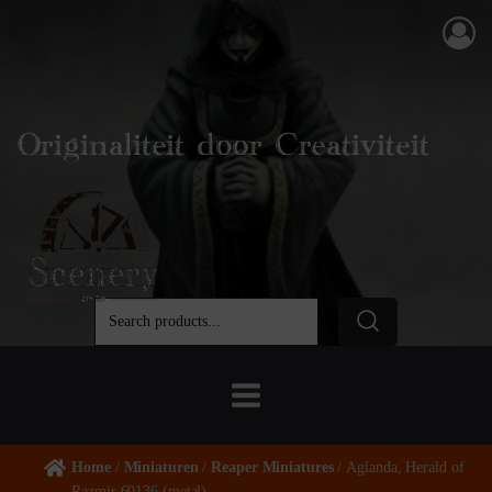
Originaliteit door Creativiteit
Home
/
Miniaturen
/
Reaper Miniatures
/ Aglanda, Herald of
Razmir 60136 (metal)