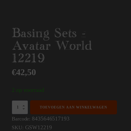
Basing Sets -
Avatar World
12219
€
42,50
2 op voorraad
Basing
TOEVOEGEN AAN WINKELWAGEN
Sets
-
8435646517193
Barcode:
Avatar
GSW12219
SKU:
World