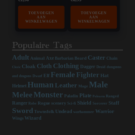
TOEVOEGEN
TOEVOEGEN
AAN
AAN
WINKELWAGEN
WINKELWAGEN
Populaire Tags
Adult
Caster
Axe
Beard
Animal
Chain
Barbarian
Clothing
Cloth
Cloak
Dagger
Druid
dungeons
Cleric
Female
Fighter
Hat
Elf
and dragons
Dwarf
Male
Human
Leather
Helmet
Mage
Monster
Melee
Plate
Paladin
Ranged
Polearm
Shield
Staff
Ranger
scenery
Rogue
Sci-fi
Sorcerer
Robe
Sword
Warrior
Undead
Townsfolk
warhammer
Wizard
Wings