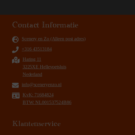
Contact Informatie
Scenery en Zo (Alleen post adres)
+316 43513184
Haring 11
3225XE Hellevoetsluis
Nederland
info@sceneryenzo.nl
KvK: 71684824
BTW: NL001537524B86
Klantenservice