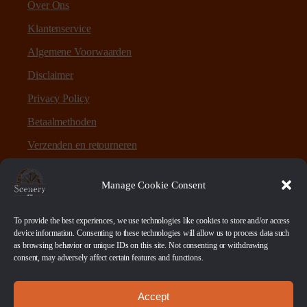
Over Ons
Klantenservice
Algemene Voorwaarden
Disclaimer
Privacy Policy
Betaalmethoden
Verzenden en retourneren
Sitemap
Manage Cookie Consent
Over Scenery en Zo
To provide the best experiences, we use technologies like cookies to store and/or access
device information. Consenting to these technologies will allow us to process data such
as browsing behavior or unique IDs on this site. Not consenting or withdrawing
Scenery en Zo is een webshop voor table-top games en
consent, may adversely affect certain features and functions.
scenery. Maar ook ruwe materialen, bases en sokkels.
Accept