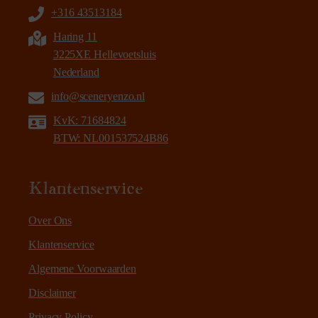
+316 43513184
Haring 11
3225XE Hellevoetsluis
Nederland
info@sceneryenzo.nl
KvK: 71684824
BTW: NL001537524B86
Klantenservice
Over Ons
Klantenservice
Algemene Voorwaarden
Disclaimer
Privacy Policy