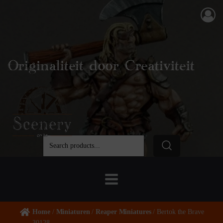
Originaliteit door Creativiteit
Home
/
Miniaturen
/
Reaper Miniatures
/ Bertok the Brave
30128