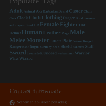
Populaire Tags
Adult
Caster
Axe
Beard
Animal
Chain
Barbarian
Clothing
Cloth
Cloak
Dagger
Druid
dungeons
Cleric
Female
Fighter
Hat
Elf
and dragons
Dwarf
Male
Human
Leather
Helmet
Mage
Monster
Melee
Plate
Paladin
Ranged
Polearm
Shield
Staff
Ranger
scenery
Rogue
Sci-fi
Sorcerer
Robe
Sword
Warrior
Undead
Townsfolk
warhammer
Wizard
Wings
Contact Informatie
Scenery en Zo (Alleen post adres)