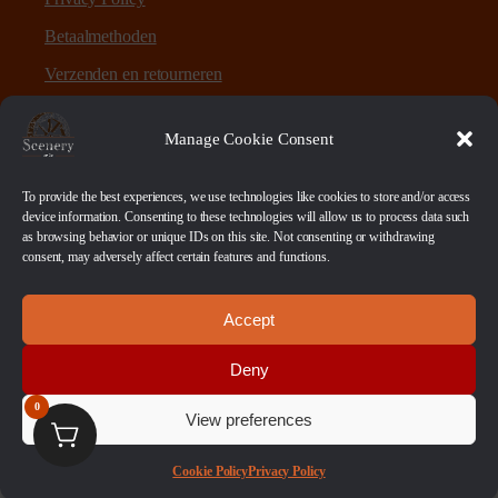
Betaalmethoden
Verzenden en retourneren
Sitemap
Manage Cookie Consent
Over Scenery en Zo
To provide the best experiences, we use technologies like cookies to store and/or access
device information. Consenting to these technologies will allow us to process data such
as browsing behavior or unique IDs on this site. Not consenting or withdrawing
Scenery en Zo is een webshop voor table-top games en
consent, may adversely affect certain features and functions.
scenery. Maar ook ruwe materialen, bases en sokkels.
Accept
Betaalmethoden
Deny
0
View preferences
© 2026 Scenery en Zo. Alle Rechten Voorbehouden
Cookie Policy
Privacy Policy