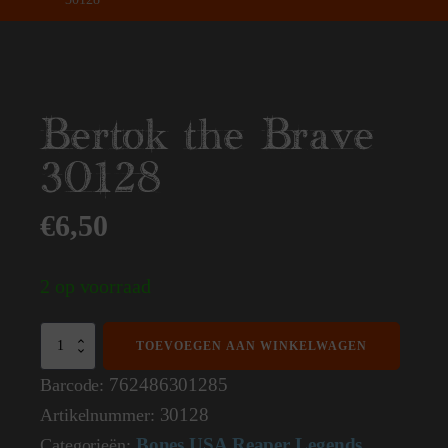
Bertok the Brave
30128
€
6,50
2 op voorraad
Bertok
TOEVOEGEN AAN WINKELWAGEN
the
Brave
762486301285
Barcode:
30128
30128
Artikelnummer:
aantal
Bones USA Reaper Legends
Categorieën:
,