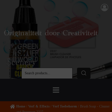
Originaliteit door Creativiteit
Home
/
Verf & Effects
/
Verf Toebehoren
/ Brush Soap - Cleaner
and Preserver 2327