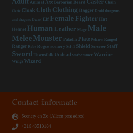
Adult
Caster
Axe
Beard
Animal
Chain
Barbarian
Clothing
Cloth
Cloak
Dagger
Druid
dungeons
Cleric
Female
Fighter
Hat
Elf
and dragons
Dwarf
Male
Human
Leather
Helmet
Mage
Monster
Melee
Plate
Paladin
Ranged
Polearm
Shield
Staff
Ranger
scenery
Rogue
Sci-fi
Sorcerer
Robe
Sword
Warrior
Undead
Townsfolk
warhammer
Wizard
Wings
Contact Informatie
Scenery en Zo (Alleen post adres)
+316 43513184