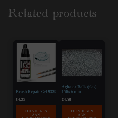
Related products
Agitator Balls (glas)
Brush Repair Gel 9329
150x 6 mm
€
4,25
€
4,50
TOEVOEGEN
TOEVOEGEN
AAN
AAN