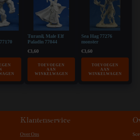
Turanil, Male Elf
Sea Hag 77276
 77170
Paladin 77044
monster
€
3,60
€
3,60
EGEN
TOEVOEGEN
TOEVOEGEN
N
AAN
AAN
WAGEN
WINKELWAGEN
WINKELWAGEN
Klantenservice
O
Over Ons
Sce