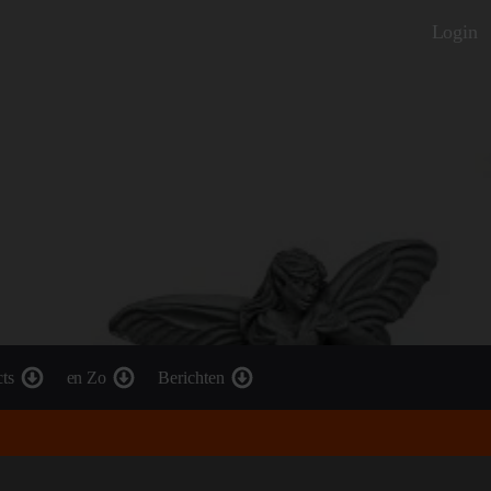
Login
cts
en Zo
Berichten