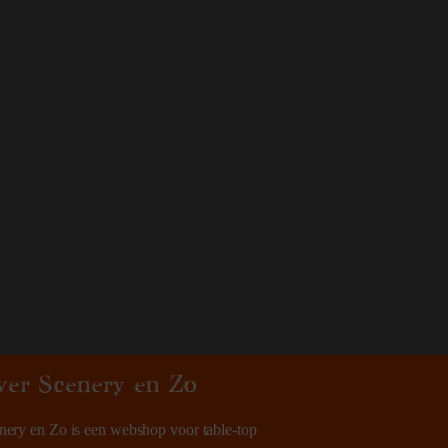
ver Scenery en Zo
nery en Zo is een webshop voor table-top