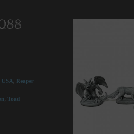
7088
s USA
Reaper
,
en
Toad
,