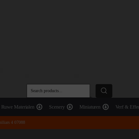
Ruwe Materialen
Scenery
Miniaturen
Verf & Effe
iliars 4 07088