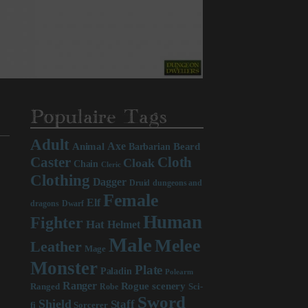
Populaire Tags
Adult
Axe
Beard
Animal
Barbarian
Caster
Cloth
Cloak
Chain
Cleric
Clothing
Dagger
Druid
dungeons and
Female
Elf
dragons
Dwarf
Human
Fighter
Hat
Helmet
Male
Melee
Leather
Mage
Monster
Plate
Paladin
Polearm
Ranger
scenery
Rogue
Sci-
Ranged
Robe
Sword
Shield
Staff
fi
Sorcerer