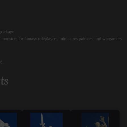
e package
d monsters for fantasy roleplayers, miniatures painters, and wargamers
d.
ts