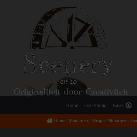
Originaliteit door Creativiteit
Home
Foto Studio
Bases
Home
/
Miniaturen
/
Reaper Miniatures
/ Fam