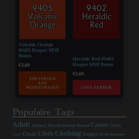
Volcanic Orange
09405 Reaper MSP
Bones
Heraldic Red 09402
Reaper MSP Bones
€
3,69
€
3,69
TOEVOEGEN
AAN
WINKELWAGEN
LEES VERDER
Populaire Tags
Adult
Caster
Axe
Beard
Animal
Chain
Barbarian
Clothing
Cloth
Cloak
Dagger
Druid
dungeons
Cleric