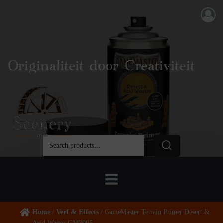
Originaliteit door Creativiteit
Home
/
Verf & Effects
/ GameMaster Terrain Primer Desert &
Arid Wastes GM3005