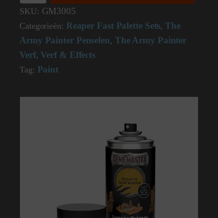
Primer
GM3005
SKU:
Desert
Reaper Fast Palette Sets
The
Categorieën:
,
&
Arid
Army Painter Penselen
The Army Painter
,
Wastes
Verf
Verf & Effects
GM3005
,
aantal
Paint
Tag: