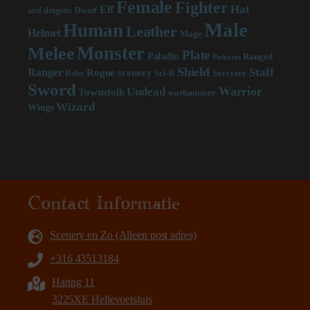
Female
Fighter
Hat
Elf
and dragons
Dwarf
Male
Human
Leather
Helmet
Mage
Monster
Melee
Plate
Paladin
Ranged
Polearm
Shield
Staff
Ranger
scenery
Rogue
Sci-fi
Sorcerer
Robe
Sword
Warrior
Undead
Townsfolk
warhammer
Wizard
Wings
Contact Informatie
Scenery en Zo (Alleen post adres)
+316 43513184
Haring 11
3225XE Hellevoetsluis