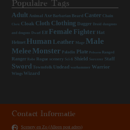
Populaire Tags
Adult
Caster
Axe
Beard
Animal
Chain
Barbarian
Clothing
Cloth
Cloak
Dagger
Druid
dungeons
Cleric
Female
Fighter
Hat
Elf
and dragons
Dwarf
Male
Human
Leather
Helmet
Mage
Monster
Melee
Plate
Paladin
Ranged
Polearm
Shield
Staff
Ranger
scenery
Rogue
Sci-fi
Sorcerer
Robe
Sword
Warrior
Undead
Townsfolk
warhammer
Wizard
Wings
Contact Informatie
Scenery en Zo (Alleen post adres)