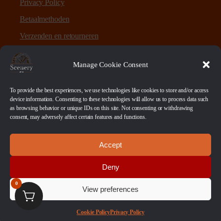
Privacy Policy
Betaalmethoden
Verzenden en retourneren
Sitemap
Manage Cookie Consent
Over Scenery en Zo
To provide the best experiences, we use technologies like cookies to store and/or access
device information. Consenting to these technologies will allow us to process data such
as browsing behavior or unique IDs on this site. Not consenting or withdrawing
Scenery en Zo is een webshop voor table-top games en
consent, may adversely affect certain features and functions.
scenery. Maar ook ruwe materialen, bases en sokkels.
Accept
Betaalmethoden
Deny
0
View preferences
© 2026 Scenery en Zo. Alle Rechten Voorbehouden
Cookie Policy
Privacy Policy