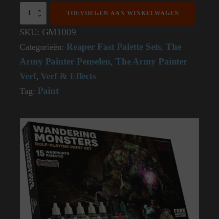
GameMaster
TOEVOEGEN AAN WINKELWAGEN
Wandering
Monsters
GM1009
SKU:
RPG
Reaper Fast Palette Sets
The
Categorieën:
,
Paint
Set
Army Painter Penselen
The Army Painter
,
GM1009
Verf
Verf & Effects
aantal
,
Paint
Tag: