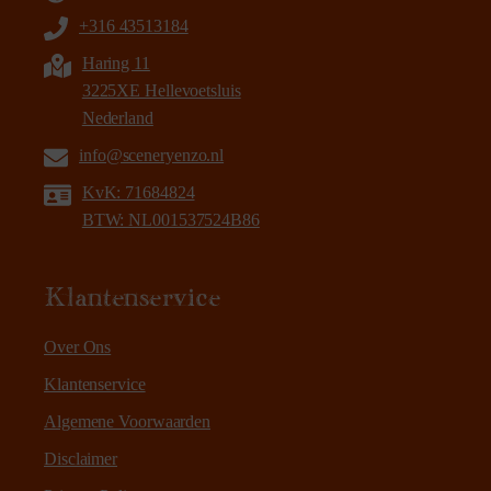
+316 43513184
Haring 11
3225XE Hellevoetsluis
Nederland
info@sceneryenzo.nl
KvK: 71684824
BTW: NL001537524B86
Klantenservice
Over Ons
Klantenservice
Algemene Voorwaarden
Disclaimer