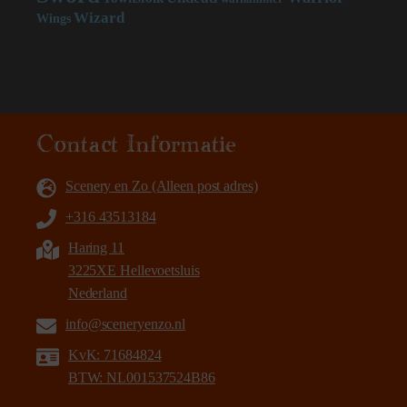
Wizard
Wings
Contact Informatie
Scenery en Zo (Alleen post adres)
+316 43513184
Haring 11
3225XE Hellevoetsluis
Nederland
info@sceneryenzo.nl
KvK: 71684824
BTW: NL001537524B86