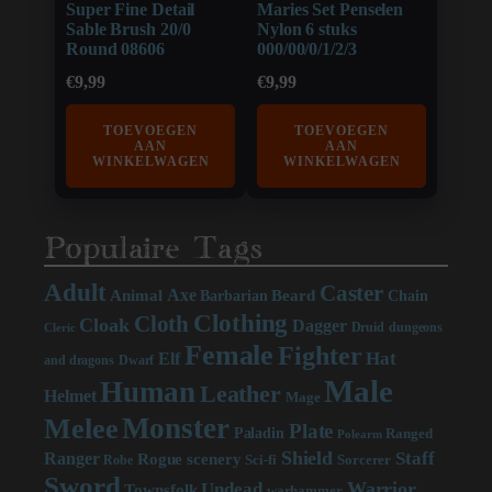
Super Fine Detail
Maries Set Penselen
Sable Brush 20/0
Nylon 6 stuks
Round 08606
000/00/0/1/2/3
€
9,99
€
9,99
TOEVOEGEN
TOEVOEGEN
AAN
AAN
WINKELWAGEN
WINKELWAGEN
Populaire Tags
Adult
Caster
Axe
Beard
Animal
Chain
Barbarian
Clothing
Cloth
Cloak
Dagger
Druid
dungeons
Cleric
Female
Fighter
Hat
Elf
and dragons
Dwarf
Male
Human
Leather
Helmet
Mage
Monster
Melee
Plate
Paladin
Ranged
Polearm
Shield
Staff
Ranger
scenery
Rogue
Sci-fi
Sorcerer
Robe
Sword
Warrior
Undead
Townsfolk
warhammer