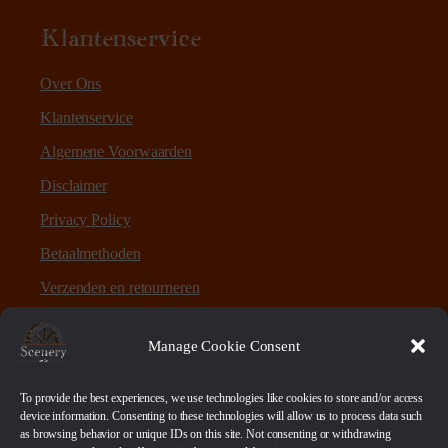
Klantenservice
Over Ons
Klantenservice
Algemene Voorwaarden
Disclaimer
Privacy Policy
Betaalmethoden
Verzenden en retourneren
Sitemap
Manage Cookie Consent
Over Scenery en Zo
To provide the best experiences, we use technologies like cookies to store and/or access
device information. Consenting to these technologies will allow us to process data such
as browsing behavior or unique IDs on this site. Not consenting or withdrawing
Scenery en Zo is een webshop voor table-top games en