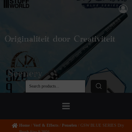
Originaliteit door Creativiteit
Home
/
Verf & Effects
/
Penselen
/ GSW BLUE SERIES Dry
Brush Size 9 2956