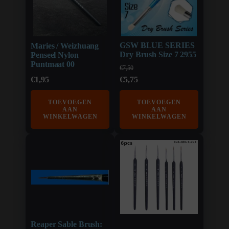
GSW BLUE SERIES
Maries / Weizhuang
Dry Brush Size 7 2955
Penseel Nylon
Puntmaat 00
€
7,50
Oorspronkelijke
Huidige
€
1,95
€
5,75
prijs
prijs
TOEVOEGEN
TOEVOEGEN
was:
is:
AAN
AAN
WINKELWAGEN
€7,50.
WINKELWAGEN
€5,75.
Reaper Sable Brush: