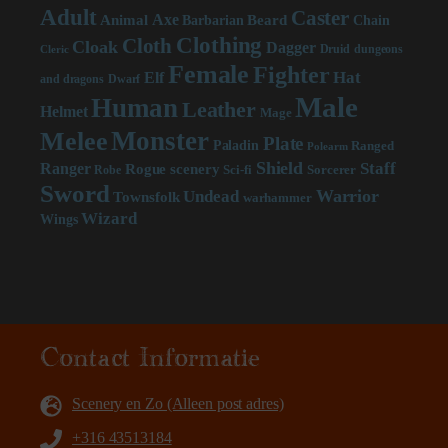
Adult
Caster
Axe
Beard
Animal
Chain
Barbarian
Clothing
Cloth
Cloak
Dagger
Druid
dungeons
Cleric
Female
Fighter
Hat
Elf
and dragons
Dwarf
Male
Human
Leather
Helmet
Mage
Monster
Melee
Plate
Paladin
Ranged
Polearm
Shield
Staff
Ranger
scenery
Rogue
Sci-fi
Sorcerer
Robe
Sword
Warrior
Undead
Townsfolk
warhammer
Wizard
Wings
Contact Informatie
Scenery en Zo (Alleen post adres)
+316 43513184