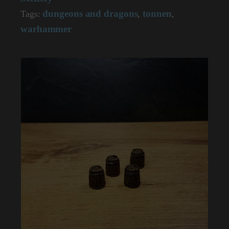
dungeons and dragons
tonnen
Tags:
,
,
warhammer