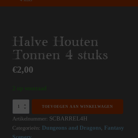
Halve Houten
Tonnen 4 stuks
€
2,00
2 op voorraad
Halve
TOEVOEGEN AAN WINKELWAGEN
Houten
Tonnen
SCBARREL4H
Artikelnummer:
4
Dungeons and Dragons
Fantasy
Categorieën:
,
stuks
aantal
Scenery