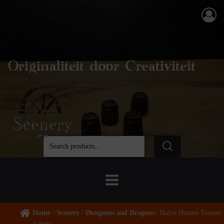
Originaliteit door Creativiteit
Home
/
Scenery
/
Dungeons and Dragons
/ Halve Houten Tonnen
4 stuks