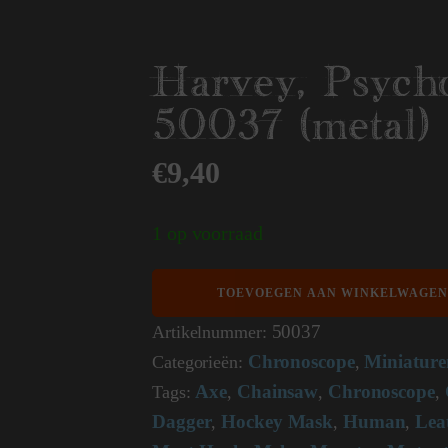
Harvey, Psycho
50037 (metal)
€
9,40
1 op voorraad
Harvey,
TOEVOEGEN AAN WINKELWAGEN
Psycho
Killer
50037
Artikelnummer:
50037
Chronoscope
Miniature
Categorieën:
,
(metal)
aantal
Axe
Chainsaw
Chronoscope
Tags:
,
,
,
Dagger
Hockey Mask
Human
Lea
,
,
,