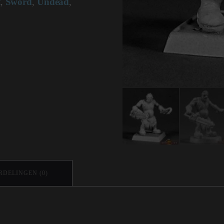
t
Sword
Undead
,
,
,
DELINGEN (0)