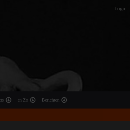
Login
cts
en Zo
Berichten