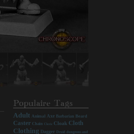
Populaire Tags
Adult
Axe
Beard
Animal
Barbarian
Caster
Cloth
Cloak
Chain
Cleric
Clothing
Dagger
Druid
dungeons and