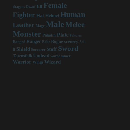
Female
Elf
dragons
Dwarf
Human
Fighter
Hat
Helmet
Male
Melee
Leather
Mage
Monster
Plate
Paladin
Polearm
Ranger
scenery
Rogue
Sci-
Ranged
Robe
Sword
Shield
Staff
fi
Sorcerer
Undead
Townsfolk
warhammer
Warrior
Wizard
Wings