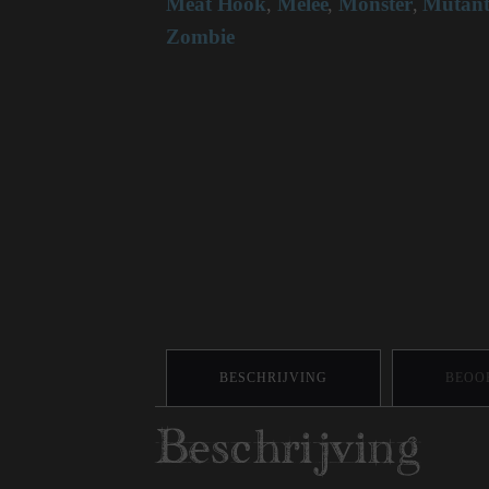
Meat Hook
Melee
Monster
Mutan
,
,
,
Zombie
BESCHRIJVING
BEOOR
Beschrijving