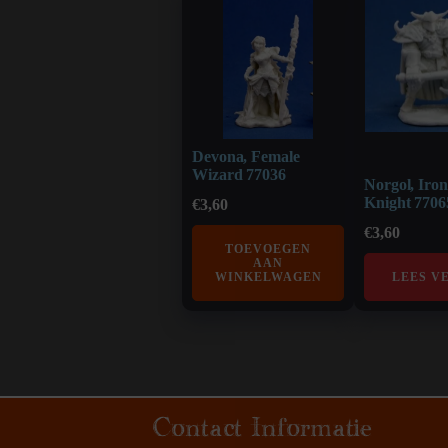
Devona, Female
Wizard 77036
Norgol, Iro
Knight 7706
€
3,60
€
3,60
TOEVOEGEN
AAN
WINKELWAGEN
LEES V
Contact Informatie