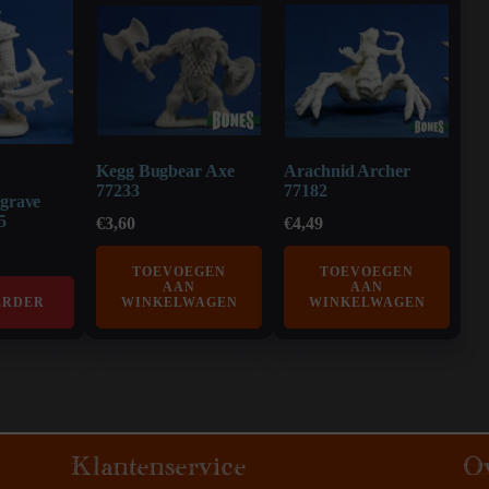
Kegg Bugbear Axe
Arachnid Archer
77233
77182
ngrave
5
€
3,60
€
4,49
TOEVOEGEN
TOEVOEGEN
AAN
AAN
ERDER
WINKELWAGEN
WINKELWAGEN
Klantenservice
O