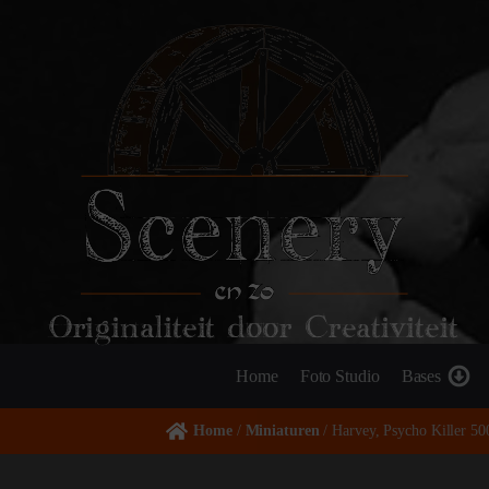
Originaliteit door Creativiteit
Home
Foto Studio
Bases
Home
/
Miniaturen
/ Harvey, Psycho Killer 50