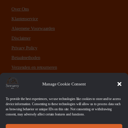
Over Ons
Klantenservice
Algemene Voorwaarden
Disclaimer
Privacy Policy
Betaalmethoden
Verzenden en retourneren
Sitemap
Manage Cookie Consent
Over Scenery en Zo
To provide the best experiences, we use technologies like cookies to store and/or access
device information. Consenting to these technologies will allow us to process data such
as browsing behavior or unique IDs on this site. Not consenting or withdrawing
Scenery en Zo is een webshop voor table-top games en
consent, may adversely affect certain features and functions.
scenery. Maar ook ruwe materialen, bases en sokkels.