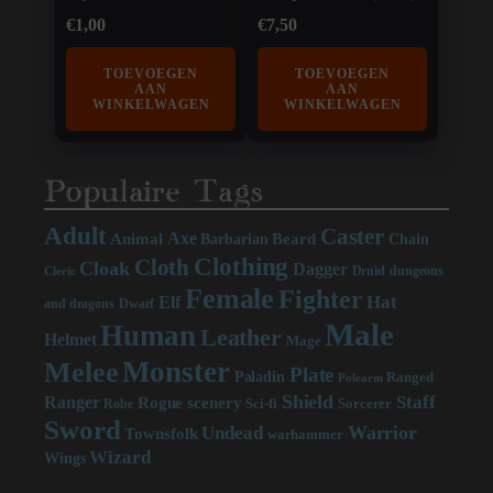
€
1,00
€
7,50
TOEVOEGEN
TOEVOEGEN
AAN
AAN
WINKELWAGEN
WINKELWAGEN
Populaire Tags
Adult
Caster
Axe
Beard
Animal
Chain
Barbarian
Clothing
Cloth
Cloak
Dagger
Druid
dungeons
Cleric
Female
Fighter
Hat
Elf
and dragons
Dwarf
Male
Human
Leather
Helmet
Mage
Monster
Melee
Plate
Paladin
Ranged
Polearm
Shield
Staff
Ranger
scenery
Rogue
Sci-fi
Sorcerer
Robe
Sword
Warrior
Undead
Townsfolk
warhammer
Wizard
Wings