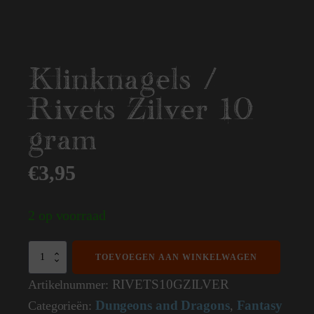
Klinknagels /
Rivets Zilver 10
gram
€
3,95
2 op voorraad
Klinknagels
TOEVOEGEN AAN WINKELWAGEN
/
Rivets
RIVETS10GZILVER
Artikelnummer:
Zilver
Dungeons and Dragons
Fantasy
Categorieën:
,
10