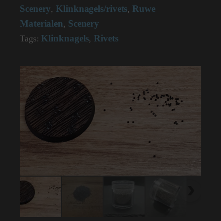
gram
Scenery
Klinknagels/rivets
Ruwe
,
,
aantal
Materialen
Scenery
,
Klinknagels
Rivets
Tags:
,