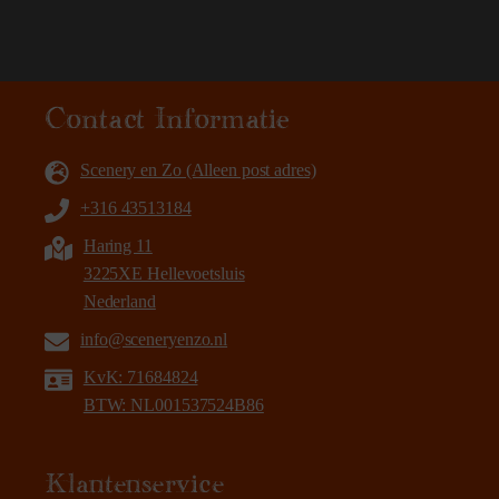
Contact Informatie
Scenery en Zo (Alleen post adres)
+316 43513184
Haring 11
3225XE Hellevoetsluis
Nederland
info@sceneryenzo.nl
KvK: 71684824
BTW: NL001537524B86
Klantenservice