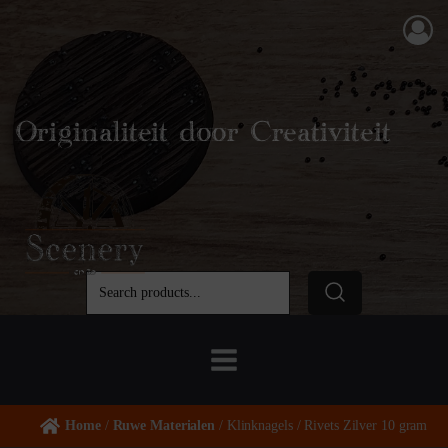
Originaliteit door Creativiteit
Home
/
Ruwe Materialen
/ Klinknagels / Rivets Zilver 10 gram