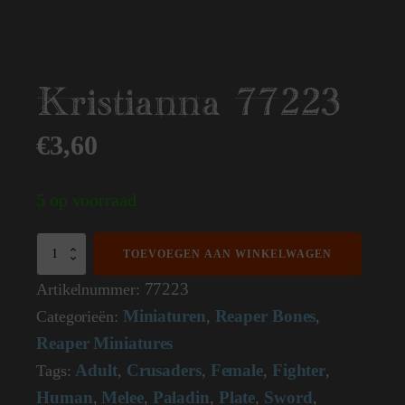
Kristianna 77223
€
3,60
5 op voorraad
Kristianna
TOEVOEGEN AAN WINKELWAGEN
77223
aantal
77223
Artikelnummer:
Miniaturen
Reaper Bones
Categorieën:
,
,
Reaper Miniatures
Adult
Crusaders
Female
Fighter
Tags:
,
,
,
,
Human
Melee
Paladin
Plate
Sword
,
,
,
,
,