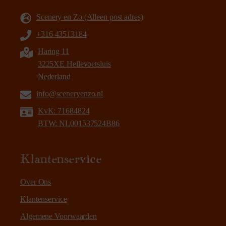
Scenery en Zo (Alleen post adres)
+316 43513184
Haring 11
3225XE Hellevoetsluis
Nederland
info@sceneryenzo.nl
KvK: 71684824
BTW: NL001537524B86
Klantenservice
Over Ons
Klantenservice
Algemene Voorwaarden