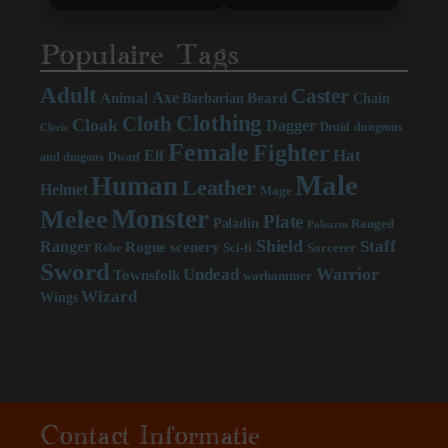
Populaire Tags
Adult
Caster
Axe
Beard
Animal
Chain
Barbarian
Clothing
Cloth
Cloak
Dagger
Druid
dungeons
Cleric
Female
Fighter
Hat
Elf
and dragons
Dwarf
Male
Human
Leather
Helmet
Mage
Monster
Melee
Plate
Paladin
Ranged
Polearm
Shield
Staff
Ranger
scenery
Rogue
Sci-fi
Sorcerer
Robe
Sword
Warrior
Undead
Townsfolk
warhammer
Wizard
Wings
Contact Informatie