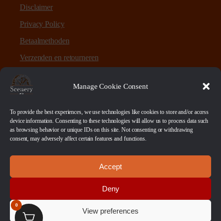
Disclaimer
Privacy Policy
Betaalmethoden
Verzenden en retourneren
Sitemap
Manage Cookie Consent
Over Scenery en Zo
To provide the best experiences, we use technologies like cookies to store and/or access
device information. Consenting to these technologies will allow us to process data such
as browsing behavior or unique IDs on this site. Not consenting or withdrawing
Scenery en Zo is een webshop voor table-top games en
consent, may adversely affect certain features and functions.
scenery. Maar ook ruwe materialen, bases en sokkels.
Accept
Betaalmethoden
Deny
0
View preferences