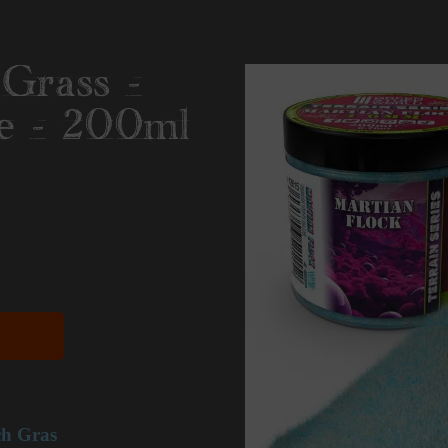
Grass -
e - 200ml
ch Gras