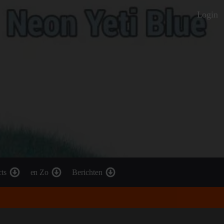
Login
cts
en Zo
Berichten