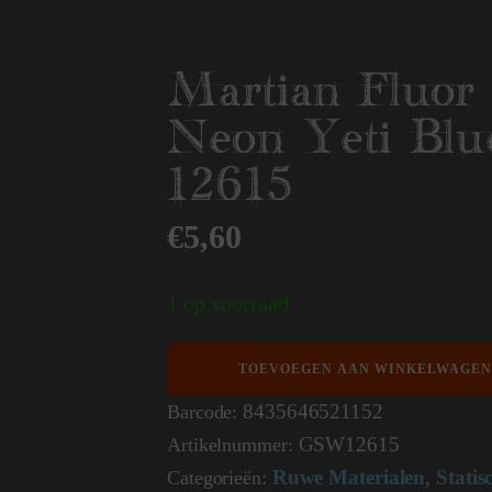
Martian Fluor 
Neon Yeti Blu
12615
€
5,60
1 op voorraad
Martian
TOEVOEGEN AAN WINKELWAGEN
Fluor
Grass
8435646521152
Barcode:
-
GSW12615
Artikelnummer:
Neon
Yeti
Ruwe Materialen
Statis
Categorieën:
,
Blue