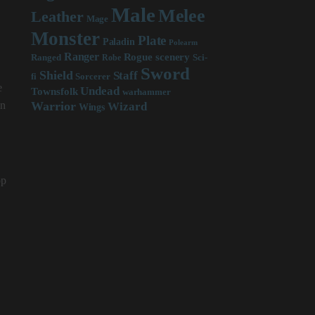
Male
Melee
Leather
Mage
Monster
Plate
Paladin
Polearm
Ranger
scenery
Rogue
Sci-
Ranged
Robe
Sword
Shield
Staff
fi
Sorcerer
e
Undead
Townsfolk
warhammer
en
Warrior
Wizard
Wings
op