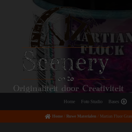
Originaliteit door Creativiteit
Home
Foto Studio
Bases
Home
/
Ruwe Materialen
/ Martian Fluor Gras