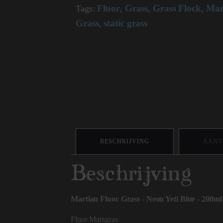
Fluor
Grass
Grass Flock
Mar
-
Tags:
,
,
,
200ml
Grass
static grass
,
12615
aantal
BESCHRIJVING
AANV
Beschrijving
Martian Fluor Grass - Neon Yeti Blue - 200ml
Fluor Marsgras