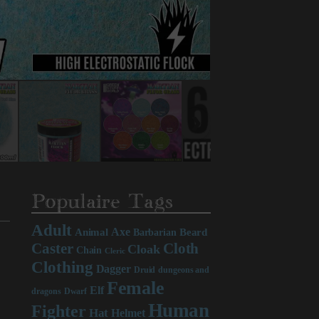
Populaire Tags
Adult
Axe
Beard
Animal
Barbarian
Caster
Cloth
Cloak
Chain
Cleric
Clothing
Dagger
Druid
dungeons and
Female
Elf
dragons
Dwarf
Human
Fighter
Hat
Helmet