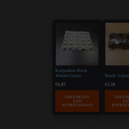
Karpathos Rock
Winter Grass
Rock: Schor
€
6,95
€
1,50
TOEVOEGEN
TOEVO
AAN
AA
WINKELWAGEN
WINKEL