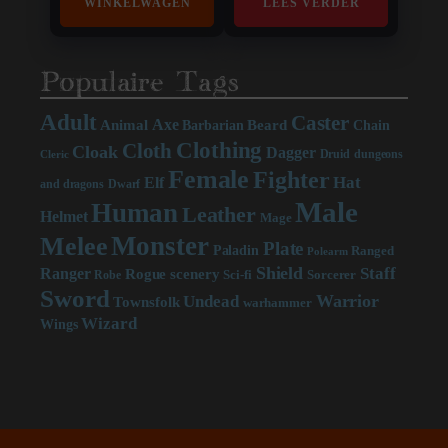
WINKELWAGEN
LEES VERDER
Populaire Tags
Adult
Caster
Axe
Beard
Animal
Chain
Barbarian
Clothing
Cloth
Cloak
Dagger
Druid
dungeons
Cleric
Female
Fighter
Hat
Elf
and dragons
Dwarf
Male
Human
Leather
Helmet
Mage
Monster
Melee
Plate
Paladin
Ranged
Polearm
Shield
Staff
Ranger
scenery
Rogue
Sci-fi
Sorcerer
Robe
Sword
Warrior
Undead
Townsfolk
warhammer
Wizard
Wings