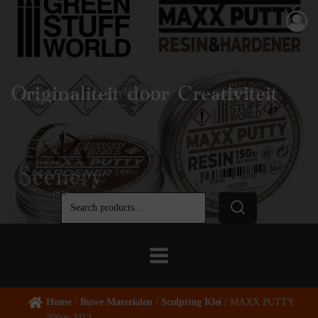
Originaliteit door Creativiteit
Home
/
Ruwe Materialen
/
Sculpting Klei
/ MAXX PUTTY
300gr 3412