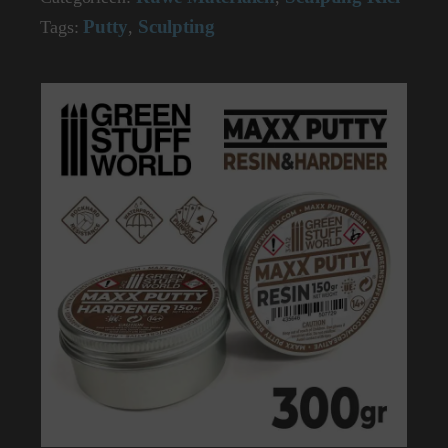
Putty
Sculpting
Tags:
,