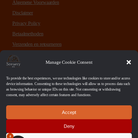
Algemene Voorwaarden
Disclaimer
Privacy Policy
Betaalmethoden
Verzenden en retourneren
Sitemap
Manage Cookie Consent
Over Scenery en Zo
To provide the best experiences, we use technologies like cookies to store and/or access
device information. Consenting to these technologies will allow us to process data such
as browsing behavior or unique IDs on this site. Not consenting or withdrawing
Scenery en Zo is een webshop voor table-top games en
consent, may adversely affect certain features and functions.
scenery. Maar ook ruwe materialen, bases en sokkels.
Accept
Betaalmethoden
Deny
0