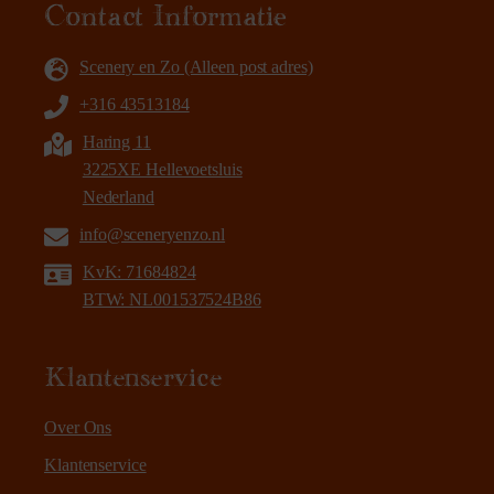
Contact Informatie
Scenery en Zo (Alleen post adres)
+316 43513184
Haring 11
3225XE Hellevoetsluis
Nederland
info@sceneryenzo.nl
KvK: 71684824
BTW: NL001537524B86
Klantenservice
Over Ons
Klantenservice