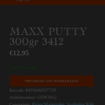
MAXX PUTTY
300gr 3412
€
12,95
1 op voorraad
MAXX
TOEVOEGEN AAN WINKELWAGEN
PUTTY
300gr
8435646507729
Barcode:
3412
GSW3412
Artikelnummer:
aantal
Ruwe Materialen
Sculpting Klei
Categorieën:
,