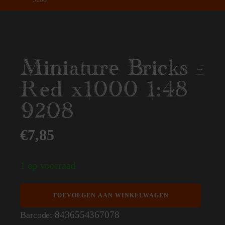
Miniature Bricks -
Red x1000 1:48
9208
€
7,85
1 op voorraad
Miniature
TOEVOEGEN AAN WINKELWAGEN
Bricks
-
8436554367078
Barcode:
Red