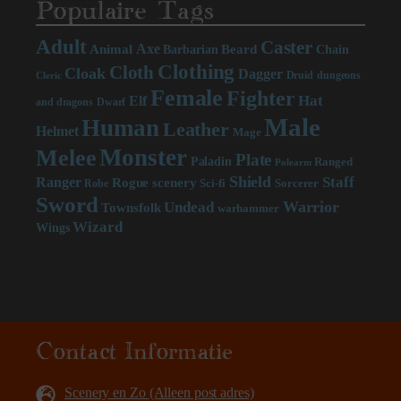
Populaire Tags
Adult
Caster
Axe
Beard
Animal
Chain
Barbarian
Clothing
Cloth
Cloak
Dagger
Druid
dungeons
Cleric
Female
Fighter
Hat
Elf
and dragons
Dwarf
Male
Human
Leather
Helmet
Mage
Monster
Melee
Plate
Paladin
Ranged
Polearm
Shield
Staff
Ranger
scenery
Rogue
Sci-fi
Sorcerer
Robe
Sword
Warrior
Undead
Townsfolk
warhammer
Wizard
Wings
Contact Informatie
Scenery en Zo (Alleen post adres)