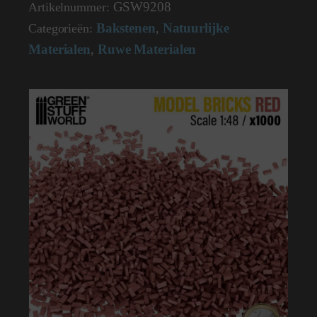
GSW9208
Artikelnummer:
x1000
1:48
Bakstenen
Natuurlijke
Categorieën:
,
9208
Materialen
Ruwe Materialen
aantal
,