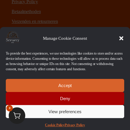
Privacy Policy
Betaalmethoden
Verzenden en retourneren
Sitemap
Manage Cookie Consent
Over Scenery en Zo
To provide the best experiences, we use technologies like cookies to store and/or access
device information. Consenting to these technologies will allow us to process data such
as browsing behavior or unique IDs on this site. Not consenting or withdrawing
Scenery en Zo is een webshop voor table-top games en
consent, may adversely affect certain features and functions.
scenery. Maar ook ruwe materialen, bases en sokkels.
Accept
Betaalmethoden
Deny
0
View preferences
© 2026 Scenery en Zo. Alle Rechten Voorbehouden
Cookie Policy
Privacy Policy