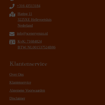
+316 43513184
Haring 11
3225XE Hellevoetsluis
Nederland
info@sceneryenzo.nl
KvK: 71684824
BTW: NL001537524B86
Klantenservice
Over Ons
Klantenservice
Algemene Voorwaarden
Disclaimer