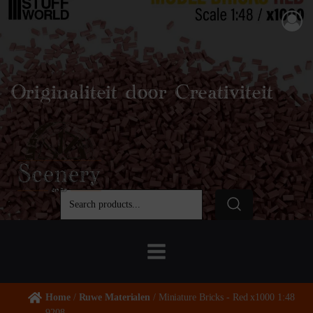
Originaliteit door Creativiteit
Home
/
Ruwe Materialen
/ Miniature Bricks - Red x1000 1:48
9208