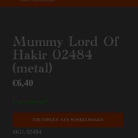
Mummy Lord Of
Hakir 02484
(metal)
€
6,40
1 op voorraad
Mummy
TOEVOEGEN AAN WINKELWAGEN
Lord
Of
02484
SKU:
Hakir