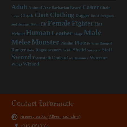
Adult
Caster
Axe
Beard
Animal
Chain
Barbarian
Clothing
Cloth
Cloak
Dagger
Druid
dungeons
Cleric
Female
Fighter
Hat
Elf
and dragons
Dwarf
Male
Human
Leather
Helmet
Mage
Monster
Melee
Plate
Paladin
Ranged
Polearm
Shield
Staff
Ranger
scenery
Rogue
Sci-fi
Sorcerer
Robe
Sword
Warrior
Undead
Townsfolk
warhammer
Wizard
Wings
Contact Informatie
Scenery en Zo (Alleen post adres)
+316 43513184