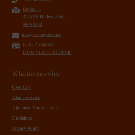
Haring 11
3225XE Hellevoetsluis
Nederland
info@sceneryenzo.nl
KvK: 71684824
BTW: NL001537524B86
Klantenservice
Over Ons
Klantenservice
Algemene Voorwaarden
Disclaimer
Privacy Policy