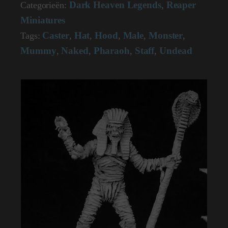
Dark Heaven Legends
Reaper
Categorieën:
,
02484
(metal)
Miniatures
aantal
Caster
Hat
Hood
Male
Monster
Tags:
,
,
,
,
,
Mummy
Naked
Pharaoh
Staff
Undead
,
,
,
,