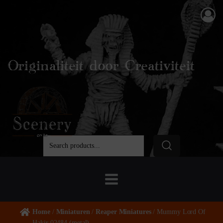
Originaliteit door Creativiteit
Home
/
Miniaturen
/
Reaper Miniatures
/ Mummy Lord Of
Hakir 02484 (metal)