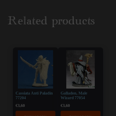
Related products
Cassiata Anti Paladin
Galladon, Male
77204
Wizard 77054
€
3,60
€
3,60