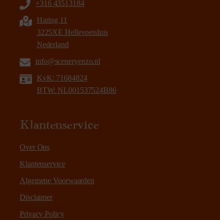
+316 43513184
Haring 11
3225XE Hellevoetsluis
Nederland
info@sceneryenzo.nl
KvK: 71684824
BTW: NL001537524B86
Klantenservice
Over Ons
Klantenservice
Algemene Voorwaarden
Disclaimer
Privacy Policy