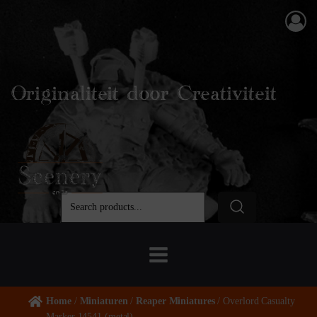
Originaliteit door Creativiteit
Home
/
Miniaturen
/
Reaper Miniatures
/ Overlord Casualty
Marker 14541 (metal)