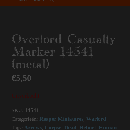
Overlord Casualty
Marker 14541
(metal)
€
5,50
Uitverkocht
14541
SKU:
Reaper Miniatures
Warlord
Categorieën:
,
Arrows
Corpse
Dead
Helmet
Human
Tags:
,
,
,
,
,