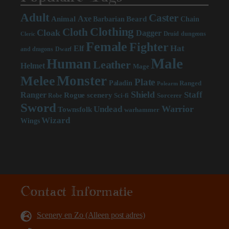
Adult
Caster
Axe
Beard
Animal
Chain
Barbarian
Clothing
Cloth
Cloak
Dagger
Druid
dungeons
Cleric
Female
Fighter
Hat
Elf
and dragons
Dwarf
Male
Human
Leather
Helmet
Mage
Monster
Melee
Plate
Paladin
Ranged
Polearm
Shield
Staff
Ranger
scenery
Rogue
Sci-fi
Sorcerer
Robe
Sword
Warrior
Undead
Townsfolk
warhammer
Wizard
Wings
Contact Informatie
Scenery en Zo (Alleen post adres)