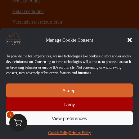
Privacy Policy
Betaalmethoden
Verzenden en retourneren
Sitemap
Manage Cookie Consent
Over Scenery en Zo
To provide the best experiences, we use technologies like cookies to store and/or access
device information. Consenting to these technologies will allow us to process data such
as browsing behavior or unique IDs on this site. Not consenting or withdrawing
Scenery en Zo is een webshop voor table-top games en
consent, may adversely affect certain features and functions.
scenery. Maar ook ruwe materialen, bases en sokkels.
Accept
Betaalmethoden
Deny
0
View preferences
© 2026 Scenery en Zo. Alle Rechten Voorbehouden
Cookie Policy
Privacy Policy