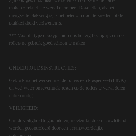
zijn ook geschikt, maar we raden aan om ze niet te nat te
maken omdat dit je werk belemmert. Bovendien, als het
mengsel te plakkerig is, is het beter om door te kneden tot de
plakkerigheid verdwenen is.
*** Voor dit type epoxyplamuren is het erg belangrijk om de
rollers na gebruik goed schoon te maken.
ONDERHOUDSINSTRUCTIES:
Gebruik na het werken met de rollers een kraspenseel (LINK)
en veel water om eventuele resten op de rollers te verwijderen,
indien nodig.
VEILIGHEID:
Om de veiligheid te garanderen, moeten kinderen nauwlettend
worden gecontroleerd door een verantwoordelijke
volwassene.