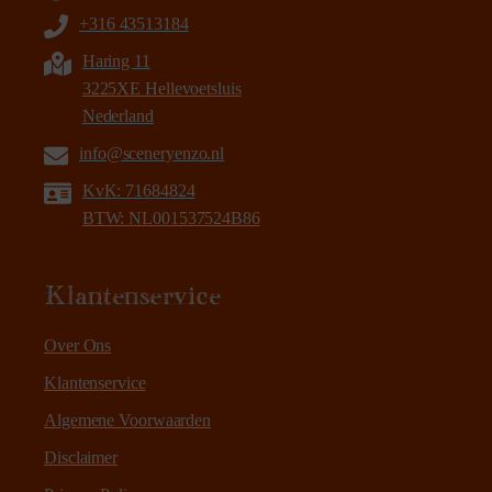
+316 43513184
Haring 11
3225XE Hellevoetsluis
Nederland
info@sceneryenzo.nl
KvK: 71684824
BTW: NL001537524B86
Klantenservice
Over Ons
Klantenservice
Algemene Voorwaarden
Disclaimer