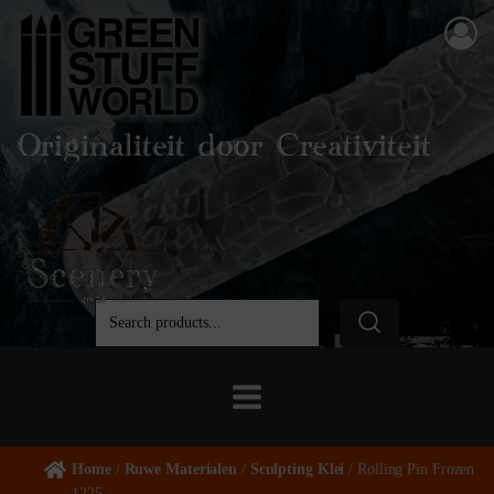
Originaliteit door Creativiteit
Home
/
Ruwe Materialen
/
Sculpting Klei
/ Rolling Pin Frozen
1225