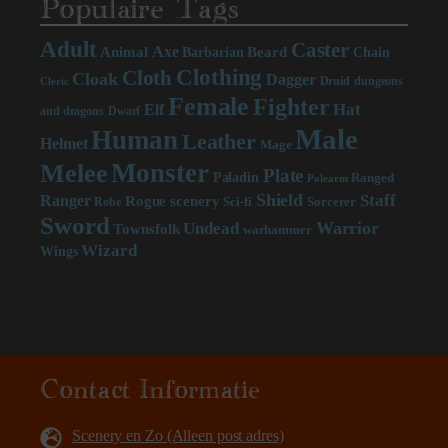
Populaire Tags
Adult
Caster
Axe
Beard
Animal
Chain
Barbarian
Clothing
Cloth
Cloak
Dagger
Druid
dungeons
Cleric
Female
Fighter
Hat
Elf
and dragons
Dwarf
Male
Human
Leather
Helmet
Mage
Monster
Melee
Plate
Paladin
Ranged
Polearm
Shield
Staff
Ranger
scenery
Rogue
Sci-fi
Sorcerer
Robe
Sword
Warrior
Undead
Townsfolk
warhammer
Wizard
Wings
Contact Informatie
Scenery en Zo (Alleen post adres)