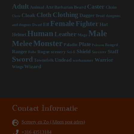
Adult
Caster
Axe
Beard
Animal
Chain
Barbarian
Clothing
Cloth
Cloak
Dagger
Druid
dungeons
Cleric
Female
Fighter
Hat
Elf
and dragons
Dwarf
Male
Human
Leather
Helmet
Mage
Monster
Melee
Plate
Paladin
Ranged
Polearm
Shield
Staff
Ranger
scenery
Rogue
Sci-fi
Sorcerer
Robe
Sword
Warrior
Undead
Townsfolk
warhammer
Wizard
Wings
Contact Informatie
Scenery en Zo (Alleen post adres)
+316 43513184