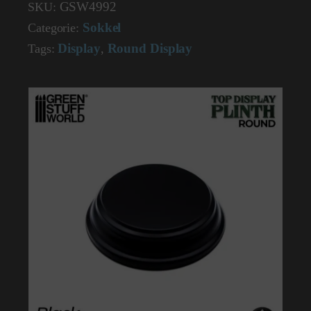
GSW4992
SKU:
5x5
cm
Sokkel
Categorie:
-
Display
Round Display
Black
Tags:
,
4992
aantal