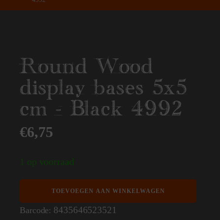
Round Wood
display bases 5x5
cm - Black 4992
€
6,75
1 op voorraad
Round
TOEVOEGEN AAN WINKELWAGEN
Wood
display
8435646523521
Barcode:
bases