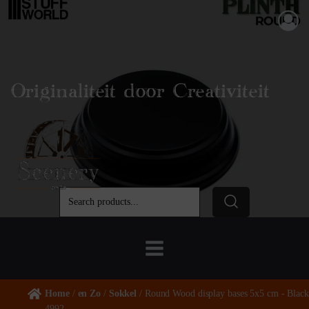
Originaliteit door Creativiteit
Home
/
en Zo
/
Sokkel
/ Round Wood display bases 5x5 cm - Black
4992