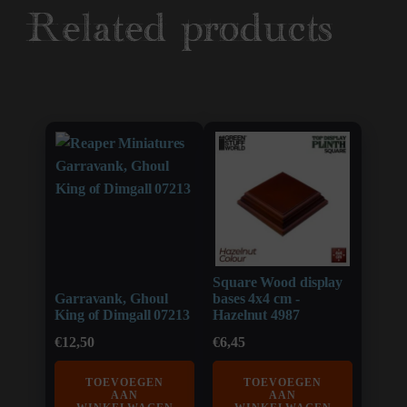
Related products
Square Wood display
Garravank, Ghoul
bases 4x4 cm -
King of Dimgall 07213
Hazelnut 4987
€
12,50
€
6,45
TOEVOEGEN
TOEVOEGEN
AAN
AAN