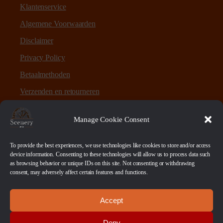
Klantenservice
Algemene Voorwaarden
Disclaimer
Privacy Policy
Betaalmethoden
Verzenden en retourneren
Sitemap
Manage Cookie Consent
Over Scenery en Zo
To provide the best experiences, we use technologies like cookies to store and/or access
device information. Consenting to these technologies will allow us to process data such
as browsing behavior or unique IDs on this site. Not consenting or withdrawing
Scenery en Zo is een webshop voor table-top games en
consent, may adversely affect certain features and functions.
scenery. Maar ook ruwe materialen, bases en sokkels.
Accept
Betaalmethoden
Deny