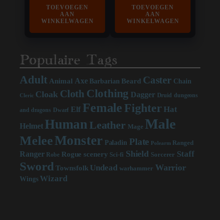
TOEVOEGEN
TOEVOEGEN
AAN
AAN
WINKELWAGEN
WINKELWAGEN
Populaire Tags
Adult
Caster
Axe
Beard
Animal
Chain
Barbarian
Clothing
Cloth
Cloak
Dagger
Druid
dungeons
Cleric
Female
Fighter
Hat
Elf
and dragons
Dwarf
Male
Human
Leather
Helmet
Mage
Monster
Melee
Plate
Paladin
Ranged
Polearm
Shield
Staff
Ranger
scenery
Rogue
Sci-fi
Sorcerer
Robe
Sword
Warrior
Undead
Townsfolk
warhammer
Wizard
Wings