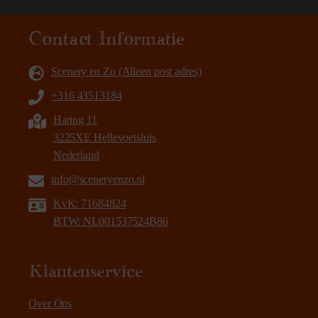
Contact Informatie
Scenery en Zo (Alleen post adres)
+316 43513184
Haring 11
3225XE Hellevoetsluis
Nederland
info@sceneryenzo.nl
KvK: 71684824
BTW: NL001537524B86
Klantenservice
Over Ons