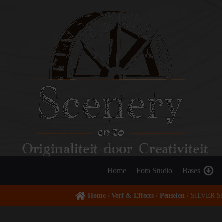
Originaliteit door Creativiteit
Home
Foto Studio
Bases
Home
/
Verf & Effects
/
Penselen
/ SILVER SE