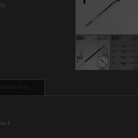
(S)
DELINGEN (0)
ize 1