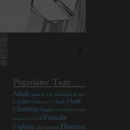
Populaire Tags
Adult
Axe
Beard
Animal
Barbarian
Caster
Cloth
Cloak
Chain
Cleric
Clothing
Dagger
Druid
dungeons and
Female
Elf
dragons
Dwarf
Human
Fighter
Hat
Helmet