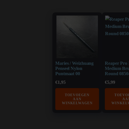
Maries / Weizhuang
Reaper Pro 
Penseel Nylon
Medium Bru
Puntmaat 00
Round 0850
€
1,95
€
5,99
TOEVOEGEN
TOEVO
AAN
AA
WINKELWAGEN
WINKEL