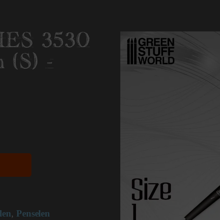
ES 3530
 (S) -
len
Penselen
,