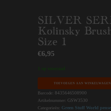
SILVER SERI
Kolinsky Brush
Size 1
€
6,95
1 op voorraad
SILVER
TOEVOEGEN AAN WINKELWAGEN
SERIES
3530
8435646508900
Barcode:
Kolinsky
GSW3530
Artikelnummer:
Brush
(S)
Green Stuff World pense
Categorieën:
-