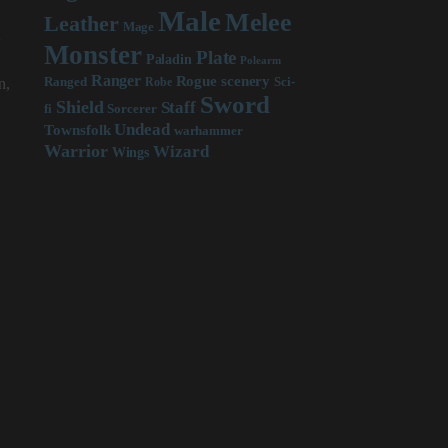
Male
Melee
Leather
Mage
Monster
Plate
Paladin
Polearm
Ranger
scenery
Rogue
Sci-
n,
Ranged
Robe
Sword
Shield
Staff
fi
Sorcerer
Undead
Townsfolk
warhammer
Warrior
Wizard
Wings