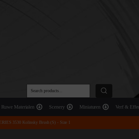
Ruwe Materialen
Scenery
Miniaturen
Verf & Effe
RIES 3530 Kolinsky Brush (S) - Size 1