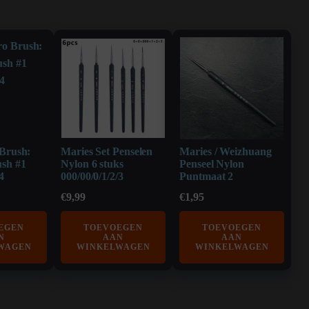
Brush:
Maries Set Penselen
Maries / Weizhuang
sh #1
Nylon 6 stuks
Penseel Nylon
4
000/00/0/1/2/3
Puntmaat 2
€
9,99
€
1,95
EGEN
TOEVOEGEN
TOEVOEGEN
N
AAN
AAN
WAGEN
WINKELWAGEN
WINKELWAGEN