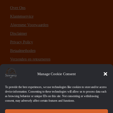
Over Ons
Klantenservice
Algemene Voorwaarden
Disclaimer
Privacy Policy
Betaalmethoden
Verzenden en retourneren
Sitemap
Manage Cookie Consent
Over Scenery en Zo
To provide the best experiences, we use technologies like cookies to store and/or access
device information. Consenting to these technologies will allow us to process data such
as browsing behavior or unique IDs on this site. Not consenting or withdrawing
Scenery en Zo is een webshop voor table-top games en
consent, may adversely affect certain features and functions.
scenery. Maar ook ruwe materialen, bases en sokkels.