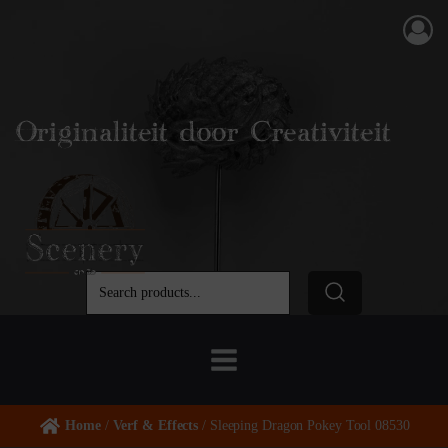
Originaliteit door Creativiteit
Home
/
Verf & Effects
/ Sleeping Dragon Pokey Tool 08530