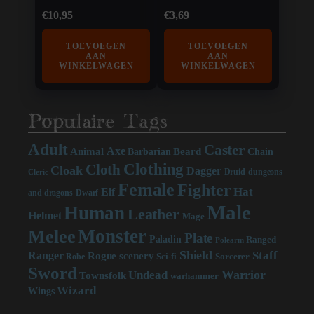
€
10,95
€
3,69
TOEVOEGEN
TOEVOEGEN
AAN
AAN
WINKELWAGEN
WINKELWAGEN
Populaire Tags
Adult
Caster
Axe
Beard
Animal
Chain
Barbarian
Clothing
Cloth
Cloak
Dagger
Druid
dungeons
Cleric
Female
Fighter
Hat
Elf
and dragons
Dwarf
Male
Human
Leather
Helmet
Mage
Monster
Melee
Plate
Paladin
Ranged
Polearm
Shield
Staff
Ranger
scenery
Rogue
Sci-fi
Sorcerer
Robe
Sword
Warrior
Undead
Townsfolk
warhammer
Wizard
Wings