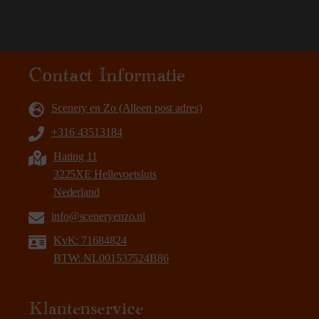
Contact Informatie
Scenery en Zo (Alleen post adres)
+316 43513184
Haring 11
3225XE Hellevoetsluis
Nederland
info@sceneryenzo.nl
KvK: 71684824
BTW: NL001537524B86
Klantenservice