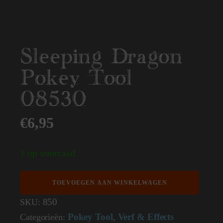
Sleeping Dragon
Pokey Tool
08530
€
6,95
1 op voorraad
Sleeping
TOEVOEGEN AAN WINKELWAGEN
Dragon
Pokey
850
SKU:
Tool
Pokey Tool
Verf & Effects
Categorieën:
,
08530