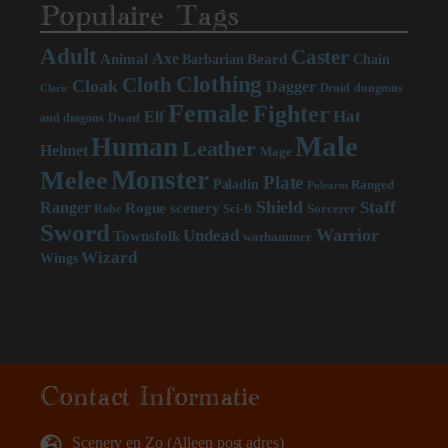
Populaire Tags
Adult
Caster
Axe
Beard
Animal
Chain
Barbarian
Clothing
Cloth
Cloak
Dagger
Druid
dungeons
Cleric
Female
Fighter
Hat
Elf
and dragons
Dwarf
Male
Human
Leather
Helmet
Mage
Monster
Melee
Plate
Paladin
Ranged
Polearm
Shield
Staff
Ranger
scenery
Rogue
Sci-fi
Sorcerer
Robe
Sword
Warrior
Undead
Townsfolk
warhammer
Wizard
Wings
Contact Informatie
Scenery en Zo (Alleen post adres)