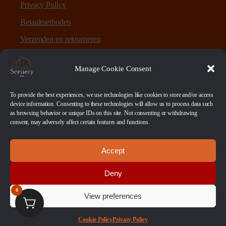
Privacy Policy
Betaalmethoden
Verzenden en retourneren
Sitemap
Manage Cookie Consent
Over Scenery en Zo
To provide the best experiences, we use technologies like cookies to store and/or access
device information. Consenting to these technologies will allow us to process data such
as browsing behavior or unique IDs on this site. Not consenting or withdrawing
Scenery en Zo is een webshop voor table-top games en
consent, may adversely affect certain features and functions.
scenery. Maar ook ruwe materialen, bases en sokkels.
Accept
Betaalmethoden
Deny
0
View preferences
© 2026 Scenery en Zo. Alle Rechten Voorbehouden
Cookie Policy
Privacy Policy