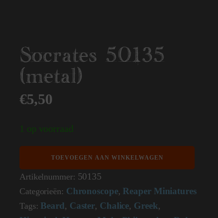
Socrates 50135
(metal)
€
5,50
1 op voorraad
Socrates
TOEVOEGEN AAN WINKELWAGEN
50135
(metal)
50135
Artikelnummer:
aantal
Chronoscope
Reaper Miniatures
Categorieën:
,
Beard
Caster
Chalice
Greek
Tags:
,
,
,
,