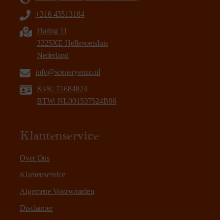
+316 43513184
Haring 11
3225XE Hellevoetsluis
Nederland
info@sceneryenzo.nl
KvK: 71684824
BTW: NL001537524B86
Klantenservice
Over Ons
Klantenservice
Algemene Voorwaarden
Disclaimer