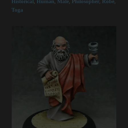
Historical
Human
Male
Philosopher
Robe
,
,
,
,
,
Toga