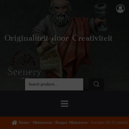
Originaliteit door Creativiteit
Home
/
Miniaturen
/
Reaper Miniatures
/ Socrates 50135 (metal)