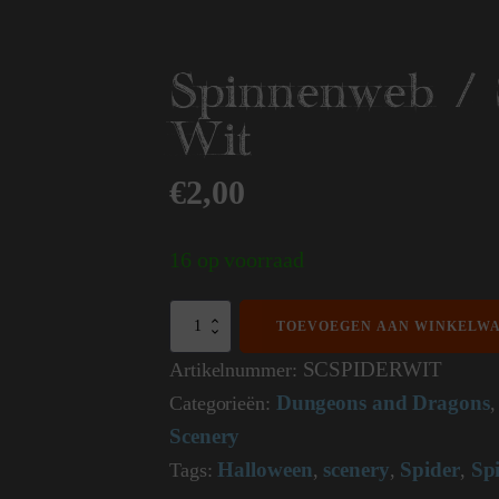
Spinnenweb / 
Wit
€
2,00
16 op voorraad
Spinnenweb
TOEVOEGEN AAN WINKELW
/
Spiderweb
SCSPIDERWIT
Artikelnummer:
Wit
Dungeons and Dragons
Categorieën:
aantal
Scenery
Halloween
scenery
Spider
Sp
Tags:
,
,
,