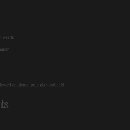
et wordt.
haken
everd en dienen puur als voorbeeld.
ts