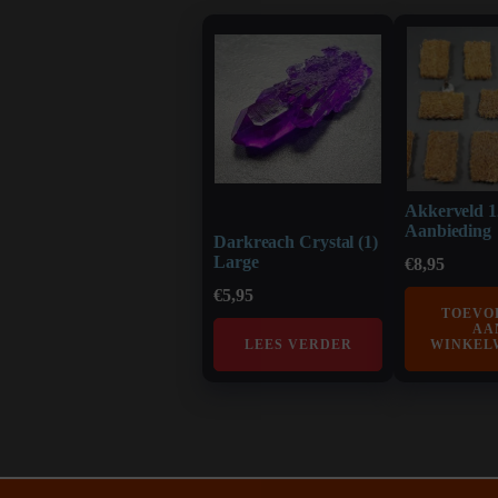
Akkerveld 1
Aanbieding
Darkreach Crystal (1)
Large
€
8,95
€
5,95
TOEVO
AA
LEES VERDER
WINKEL