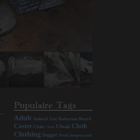
Populaire Tags
Adult
Axe
Beard
Animal
Barbarian
Caster
Cloth
Cloak
Chain
Cleric
Clothing
Dagger
Druid
dungeons and