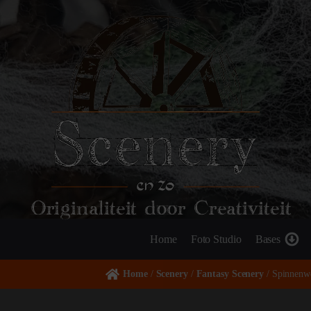
Originaliteit door Creativiteit
Home
Foto Studio
Bases
Home
/
Scenery
/
Fantasy Scenery
/ Spinnenw