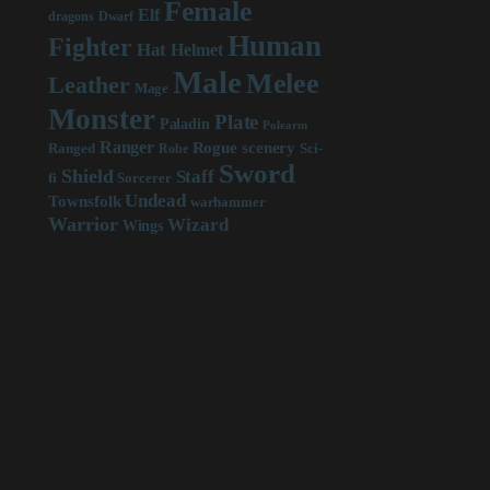
Female
Elf
dragons
Dwarf
Human
Fighter
Hat
Helmet
Male
Melee
Leather
Mage
Monster
Plate
Paladin
Polearm
Ranger
scenery
Rogue
Sci-
Ranged
Robe
Sword
Shield
Staff
fi
Sorcerer
Undead
Townsfolk
warhammer
Warrior
Wizard
Wings