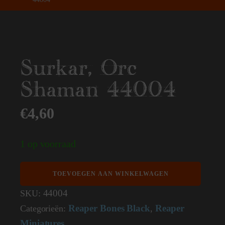
Surkar, Orc
Shaman 44004
€
4,60
1 op voorraad
Surkar,
TOEVOEGEN AAN WINKELWAGEN
Orc
Shaman
44004
SKU:
44004
Reaper Bones Black
Reaper
Categorieën:
,
aantal
Miniatures