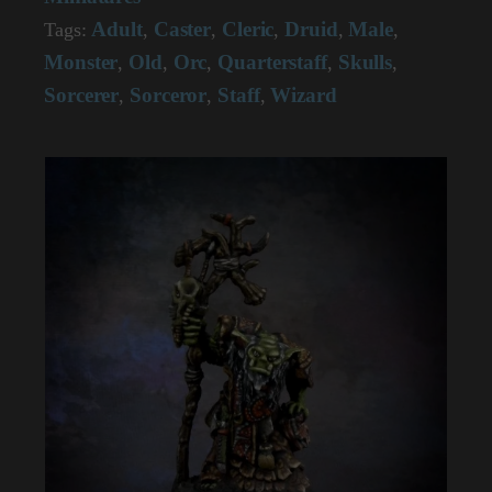
Adult
Caster
Cleric
Druid
Male
Tags:
,
,
,
,
,
Monster
Old
Orc
Quarterstaff
Skulls
,
,
,
,
,
Sorcerer
Sorceror
Staff
Wizard
,
,
,