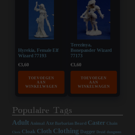
Terezinya,
Hyrekia, Female Elf
Bonepander Wizard
Wizard 77193
77173
€
3,60
€
3,60
TOEVOEGEN
TOEVOEGEN
AAN
AAN
WINKELWAGEN
WINKELWAGEN
Populaire Tags
Adult
Caster
Axe
Beard
Animal
Chain
Barbarian
Clothing
Cloth
Cloak
Dagger
Druid
dungeons
Cleric