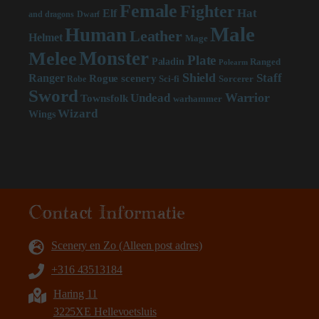
Female
Fighter
Hat
Elf
and dragons
Dwarf
Male
Human
Leather
Helmet
Mage
Monster
Melee
Plate
Paladin
Ranged
Polearm
Shield
Staff
Ranger
scenery
Rogue
Sci-fi
Sorcerer
Robe
Sword
Warrior
Undead
Townsfolk
warhammer
Wizard
Wings
Contact Informatie
Scenery en Zo (Alleen post adres)
+316 43513184
Haring 11
3225XE Hellevoetsluis