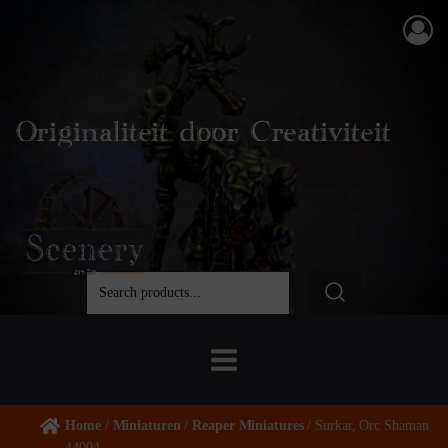
Originaliteit door Creativiteit
Home
/
Miniaturen
/
Reaper Miniatures
/ Surkar, Orc Shaman
44004