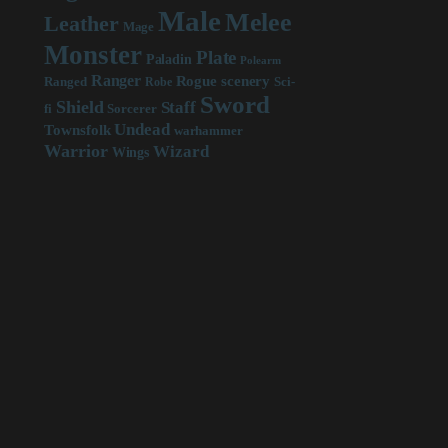
Male
Melee
Leather
Mage
Monster
Plate
Paladin
Polearm
Ranger
scenery
Rogue
Sci-
Ranged
Robe
Sword
Shield
Staff
fi
Sorcerer
Undead
Townsfolk
warhammer
Warrior
Wizard
Wings