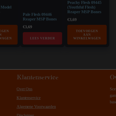
Peachy Flesh 09445
t Model
(Youthful Flesh)
6
Reaper MSP Bones
Pale Flesh 09446
Reaper MSP Bones
€
3,69
€
3,69
EGEN
TOEVOEGEN
N
AAN
WAGEN
LEES VERDER
WINKELWAGEN
Klantenservice
O
Over Ons
Sce
gam
Klantenservice
bas
Algemene Voorwaarden
Disclaimer