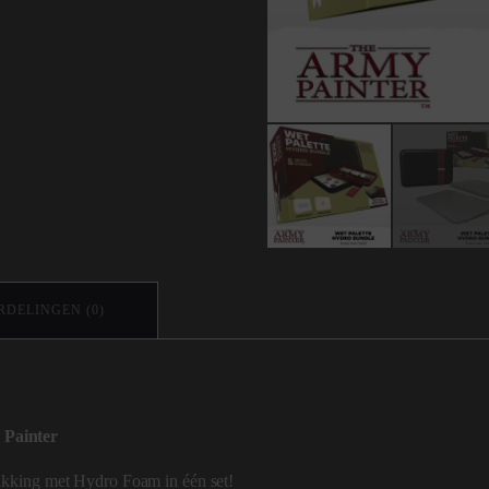
DELINGEN (0)
 Painter
akking met Hydro Foam in één set!