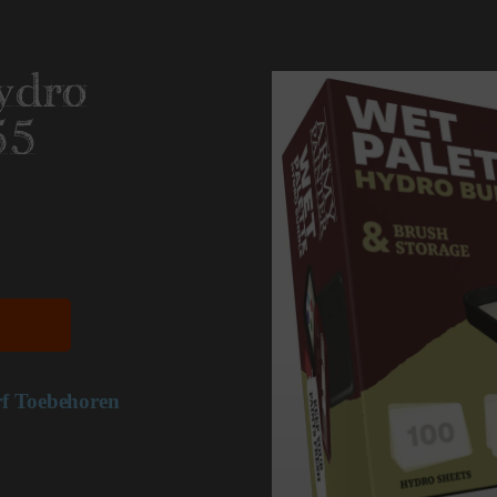
ydro
55
rf Toebehoren