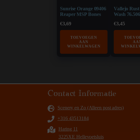
Sunrise Orange 09406
Vallejo Rus
Reaper MSP Bones
Wash 76.50
€
3,69
€
3,45
TOEVOEGEN
TOEVO
AAN
AA
WINKELWAGEN
WINKEL
Contact Informatie
Scenery en Zo (Alleen post adres)
+316 43513184
Haring 11
3225XE Hellevoetsluis