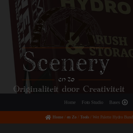
Originaliteit door Creativiteit
Home
Foto Studio
Bases
Home
/
en Zo
/
Tools
/ Wet Palette Hydro Bun