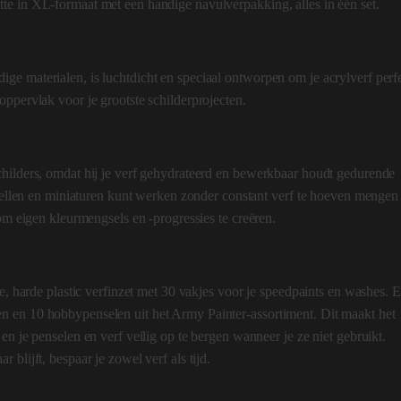
te in XL-formaat met een handige navulverpakking, alles in één set.
e materialen, is luchtdicht en speciaal ontworpen om je acrylverf perf
ppervlak voor je grootste schilderprojecten.
childers, omdat hij je verf gehydrateerd en bewerkbaar houdt gedurende
odellen en miniaturen kunt werken zonder constant verf te hoeven mengen
 om eigen kleurmengsels en -progressies te creëren.
e, harde plastic verfinzet met 30 vakjes voor je speedpaints en washes. E
 en 10 hobbypenselen uit het Army Painter-assortiment. Dit maakt het
en je penselen en verf veilig op te bergen wanneer je ze niet gebruikt.
blijft, bespaar je zowel verf als tijd.