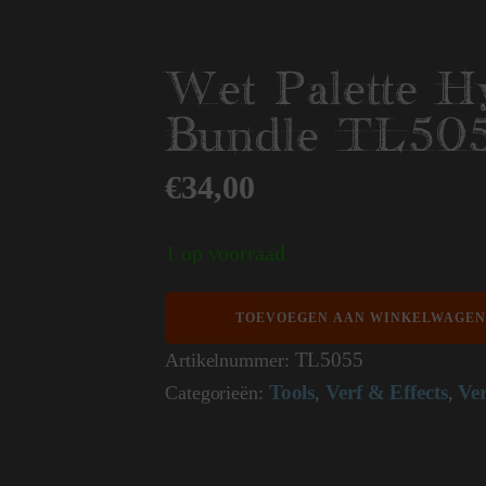
Wet Palette H
Bundle TL50
€
34,00
1 op voorraad
Wet
TOEVOEGEN AAN WINKELWAGEN
Palette
Hydro
TL5055
Artikelnummer:
Bundle
Tools
Verf & Effects
Ve
Categorieën:
,
,
TL5055
aantal