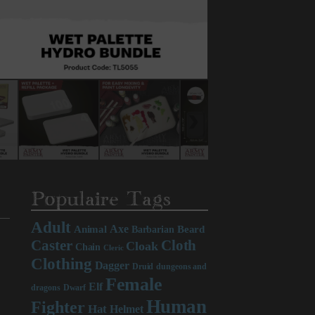
Populaire Tags
Adult
Axe
Beard
Animal
Barbarian
Caster
Cloth
Cloak
Chain
Cleric
Clothing
Dagger
Druid
dungeons and
Female
Elf
dragons
Dwarf
Human
Fighter
Hat
Helmet