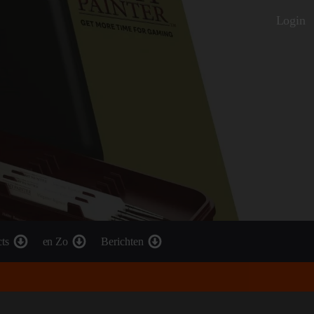
Login
cts
en Zo
Berichten