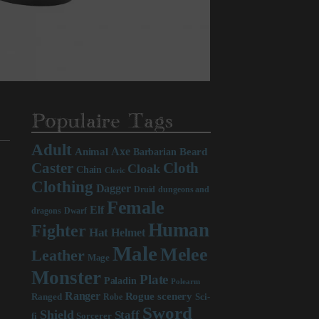
Populaire Tags
Adult
Axe
Beard
Animal
Barbarian
Caster
Cloth
Cloak
Chain
Cleric
Clothing
Dagger
Druid
dungeons and
Female
Elf
dragons
Dwarf
Human
Fighter
Hat
Helmet
Male
Melee
Leather
Mage
Monster
Plate
Paladin
Polearm
Ranger
scenery
Rogue
Sci-
Ranged
Robe
Sword
Shield
Staff
fi
Sorcerer