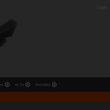
Login
cts
en Zo
Berichten