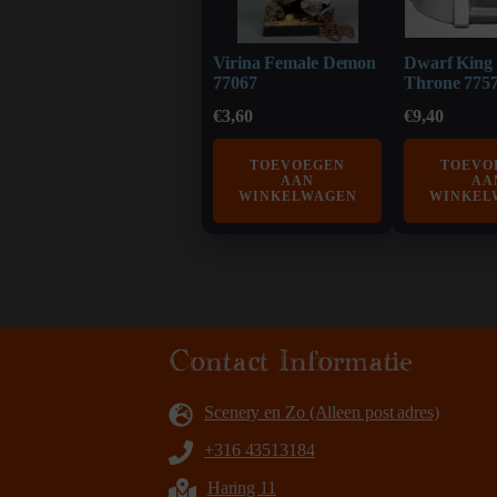
Virina Female Demon
Dwarf King
77067
Throne 775
€
3,60
€
9,40
TOEVOEGEN
TOEVO
AAN
AA
WINKELWAGEN
WINKEL
Contact Informatie
Scenery en Zo (Alleen post adres)
+316 43513184
Haring 11