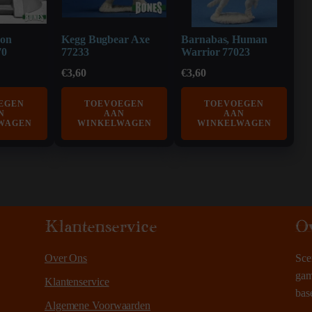
 on
Kegg Bugbear Axe
Barnabas, Human
70
77233
Warrior 77023
€
3,60
€
3,60
EGEN
TOEVOEGEN
TOEVOEGEN
N
AAN
AAN
WAGEN
WINKELWAGEN
WINKELWAGEN
Klantenservice
O
Over Ons
Sce
gam
Klantenservice
bas
Algemene Voorwaarden