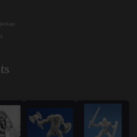
e package
d.
ts