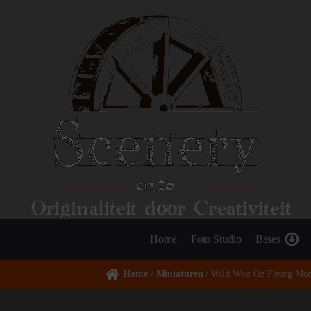
Originaliteit door Creativiteit
Home
Foto Studio
Bases
Home
/
Miniaturen
/ Wild West Oz Flying Mo