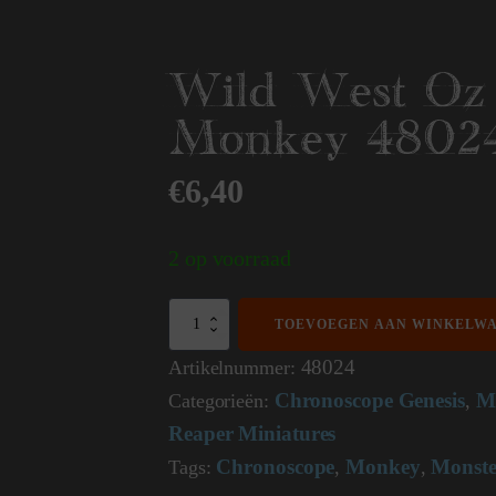
Wild West Oz 
Monkey 4802
€
6,40
2 op voorraad
Wild
TOEVOEGEN AAN WINKELW
West
Oz
48024
Artikelnummer:
Flying
Chronoscope Genesis
M
Categorieën:
,
Monkey
48024
Reaper Miniatures
aantal
Chronoscope
Monkey
Monste
Tags:
,
,