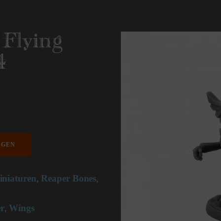
Flying
4
AGEN
iniaturen
Reaper Bones
,
,
r
Wings
,