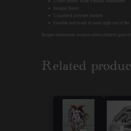
25mm Heroic Scale Fantasy Miniatures
Integral Bases
Unpainted polymer models
Durable and ready to paint right out of th
Reaper miniaturen worden onbeschilderd gelever
Related produc