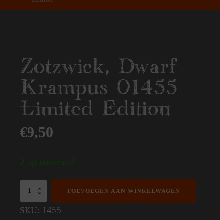
Zotzwick, Dwarf
Krampus 01455
Limited Edition
€
9,50
2 op voorraad
Zotzwick,
TOEVOEGEN AAN WINKELWAGEN
Dwarf
Krampus
1455
SKU:
01455