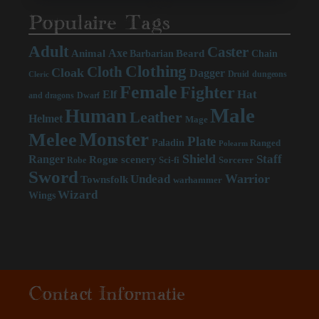
Populaire Tags
Adult
Caster
Axe
Beard
Animal
Chain
Barbarian
Clothing
Cloth
Cloak
Dagger
Druid
dungeons
Cleric
Female
Fighter
Hat
Elf
and dragons
Dwarf
Male
Human
Leather
Helmet
Mage
Monster
Melee
Plate
Paladin
Ranged
Polearm
Shield
Staff
Ranger
scenery
Rogue
Sci-fi
Sorcerer
Robe
Sword
Warrior
Undead
Townsfolk
warhammer
Wizard
Wings
Contact Informatie