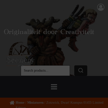
Originaliteit door Creativiteit
Home
/
Miniaturen
/ Zotzwick, Dwarf Krampus 01455 Limited
Edition