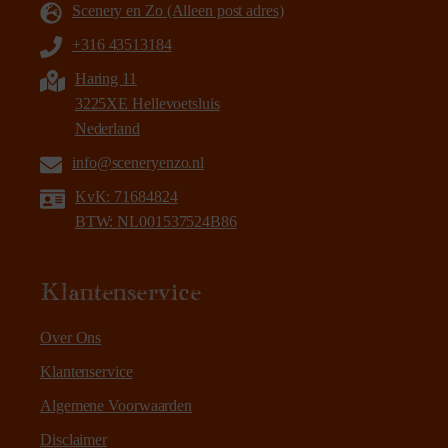
Scenery en Zo (Alleen post adres)
+316 43513184
Haring 11
3225XE Hellevoetsluis
Nederland
info@sceneryenzo.nl
KvK: 71684824
BTW: NL001537524B86
Klantenservice
Over Ons
Klantenservice
Algemene Voorwaarden
Disclaimer