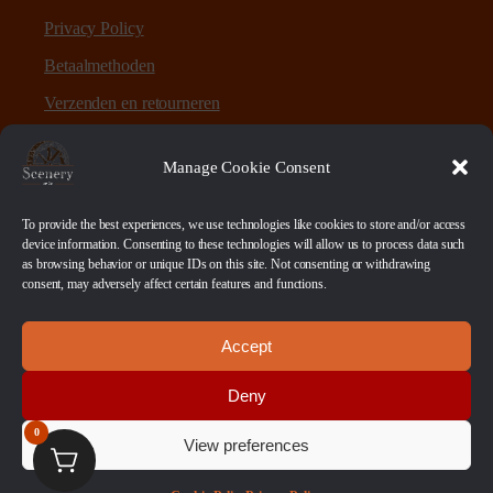
Privacy Policy
Betaalmethoden
Verzenden en retourneren
Sitemap
Manage Cookie Consent
Over Scenery en Zo
To provide the best experiences, we use technologies like cookies to store and/or access
device information. Consenting to these technologies will allow us to process data such
as browsing behavior or unique IDs on this site. Not consenting or withdrawing
Scenery en Zo is een webshop voor table-top games en
consent, may adversely affect certain features and functions.
scenery. Maar ook ruwe materialen, bases en sokkels.
Accept
Betaalmethoden
Deny
0
View preferences
© 2026 Scenery en Zo. Alle Rechten Voorbehouden